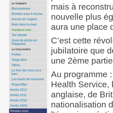
Le Guépard
mais à reconstru
Blancanieves
nouvelle plus ég
Rendez-vous à Kiruna
Ivresse de l’argent
aura une place 
Main dans la main
Traviata et nous
The Master
C’est cette révol
Jours de pêche en
Patagonie
jubilatoire que 
La Garçonnière
Foxfire
une 2ème partie
Tango libre
Tabou
Le Noir (te) vous va si
Au programme : 
bien
Les Hauts de Hurlevent
Health Service, 
Royal Affair
Année 2012
anglaise, de Brit
Année 2011
Année 2010
nationalisation 
Année 2009
Rendez-vous