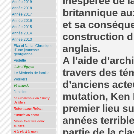
inespérée de l
Année 2019
Année 2018
britannique au
Année 2017
Année 2016
et sa conséque
Année 2015
construction d
Année 2014
Année 2013
anglais.
Eka et Natia, Chronique
d’une jeunesse
georgienne
A l’aide d’arch
Violette
Juifs d’Égypte
travers des t
Le Médecin de famille
Workers
d’anciens acte
Viramundo
Jasmine
mutation, Ken 
Le Promeneur du Champ
de Mars
premier lieu s
Robert sans Robert
L’Armée du crime
années terribl
Marie-Jo et ses deux
amours
partie de la cl
A la vie à la mort