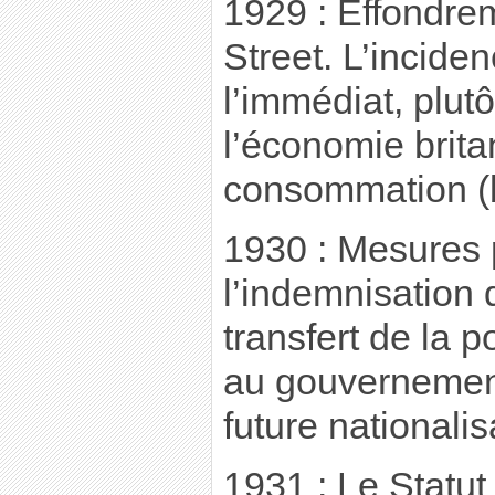
1929 : Effondre
Street. L’incide
l’immédiat, plutô
l’économie brita
consommation (b
1930 : Mesures 
l’indemnisation
transfert de la 
au gouvernement
future nationali
1931 : Le Statu