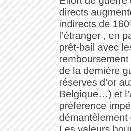
Effort de guerre
directs augment
indirects de 16
l’étranger , en p
prêt-bail avec l
remboursement p
de la dernière gu
réserves d’or a
Belgique…) et l
préférence impér
démantèlement d
Les valeurs bour