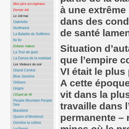
Mon père est ingénieur
à une extrême 
Dernier été
Le Joli mai
dans des condi
Gabrielle
Northwest
de santé lamen
La Bataille de Solférino
Ilo Ilo
Situation d’au
Enfants Valises
La Tour de guet
que l’empire c
La Danza de la realidad
Les Visiteurs du soir
VI était le plu
Grand Central
Blue Jasmine
A cette époque,
Orléans
Grigris
vit dans la plu
L’Esprit de 45
People Mountain People
travaille dans l
Sea
Blackbird
permanente – 
Queen of Montreuil
Derrière la colline
Le Passé