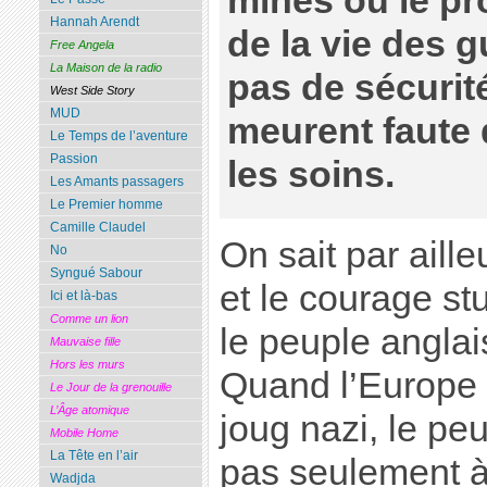
mines où le pro
Hannah Arendt
de la vie des g
Free Angela
La Maison de la radio
pas de sécurité
West Side Story
MUD
meurent faute 
Le Temps de l’aventure
Passion
les soins.
Les Amants passagers
Le Premier homme
Camille Claudel
On sait par aille
No
Syngué Sabour
et le courage stu
Ici et là-bas
Comme un lion
le peuple anglai
Mauvaise fille
Hors les murs
Quand l’Europe e
Le Jour de la grenouille
L’Âge atomique
joug nazi, le pe
Mobile Home
La Tête en l’air
pas seulement à 
Wadjda