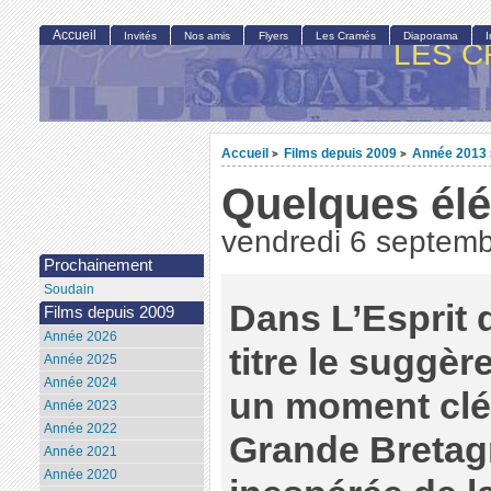
Accueil
Invités
Nos amis
Flyers
Les Cramés
Diaporama
LES C
Accueil
Films depuis 2009
Année 2013
>
>
Quelques élé
vendredi 6 septem
Prochainement
Soudain
Dans L’Esprit
Films depuis 2009
Année 2026
titre le suggèr
Année 2025
Année 2024
un moment clé d
Année 2023
Année 2022
Grande Bretagne
Année 2021
Année 2020