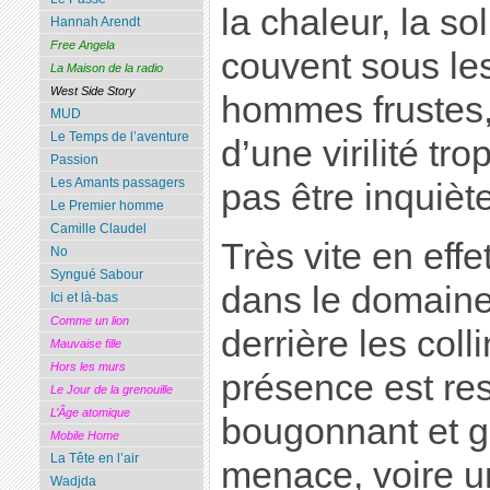
la chaleur, la so
Hannah Arendt
Free Angela
couvent sous le
La Maison de la radio
West Side Story
hommes frustes,
MUD
Le Temps de l’aventure
d’une virilité tr
Passion
Les Amants passagers
pas être inquiète
Le Premier homme
Camille Claudel
Très vite en effet
No
Syngué Sabour
dans le domaine
Ici et là-bas
Comme un lion
derrière les colli
Mauvaise fille
Hors les murs
présence est res
Le Jour de la grenouille
L’Âge atomique
bougonnant et 
Mobile Home
La Tête en l’air
menace, voire u
Wadjda