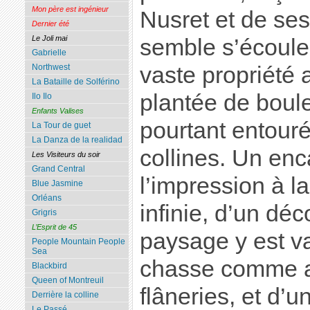
Mon père est ingénieur
Nusret et de ses
Dernier été
Le Joli mai
semble s’écouler
Gabrielle
Northwest
vaste propriété 
La Bataille de Solférino
plantée de boule
Ilo Ilo
Enfants Valises
pourtant entouré
La Tour de guet
La Danza de la realidad
collines. Un en
Les Visiteurs du soir
Grand Central
l’impression à l
Blue Jasmine
Orléans
infinie, d’un dé
Grigris
L’Esprit de 45
paysage y est va
People Mountain People
Sea
chasse comme a
Blackbird
Queen of Montreuil
flâneries, et d’u
Derrière la colline
Le Passé