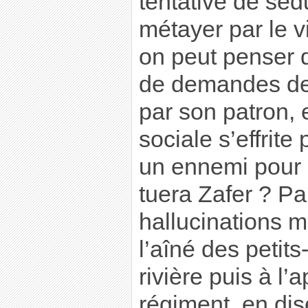
tentative de sé
métayer par le vi
on peut penser 
de demandes de
par son patron, 
sociale s’effrit
un ennemi pour F
tuera Zafer ? Par
hallucinations mi
l’aîné des petits-
rivière puis à l’
régiment, en dis