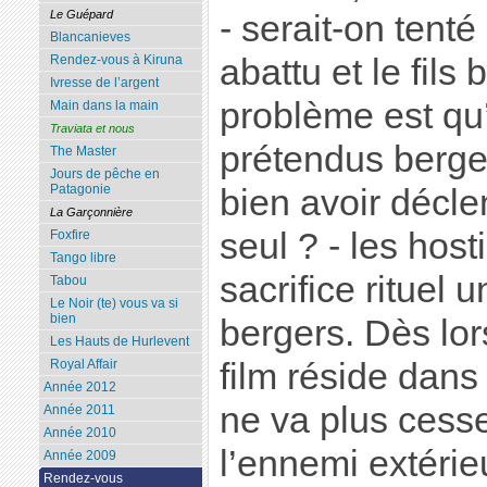
Le Guépard
- serait-on tenté
Blancanieves
abattu et le fils
Rendez-vous à Kiruna
Ivresse de l’argent
problème est qu’
Main dans la main
Traviata et nous
prétendus berger
The Master
Jours de pêche en
Patagonie
bien avoir décle
La Garçonnière
seul ? - les host
Foxfire
Tango libre
sacrifice rituel
Tabou
Le Noir (te) vous va si
bien
bergers. Dès lors
Les Hauts de Hurlevent
film réside dans
Royal Affair
Année 2012
ne va plus cess
Année 2011
Année 2010
l’ennemi extérie
Année 2009
Rendez-vous