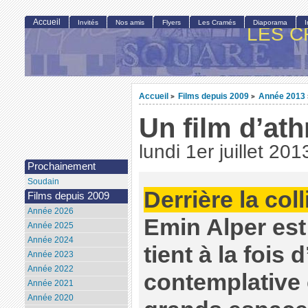
Accueil
Invités
Nos amis
Flyers
Les Cramés
Diaporama
LES C
Accueil
Films depuis 2009
Année 2013
>
>
Un film d’at
lundi 1er juillet 201
Prochainement
Soudain
Derrière la coll
Films depuis 2009
Année 2026
Emin Alper est 
Année 2025
Année 2024
tient à la fois
Année 2023
Année 2022
contemplative 
Année 2021
Année 2020