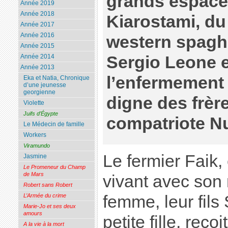
grands espaces
Année 2019
Année 2018
Kiarostami, du 
Année 2017
Année 2016
western spaghet
Année 2015
Sergio Leone 
Année 2014
Année 2013
l’enfermement 
Eka et Natia, Chronique
d’une jeunesse
georgienne
digne des frèr
Violette
Juifs d’Égypte
compatriote Nu
Le Médecin de famille
Workers
Viramundo
Le fermier Faik,
Jasmine
Le Promeneur du Champ
de Mars
vivant avec son
Robert sans Robert
L’Armée du crime
femme, leur fils
Marie-Jo et ses deux
amours
petite fille, reçoi
A la vie à la mort