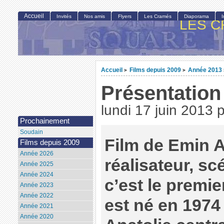
Accueil
Invités
Nos amis
Flyers
Les Cramés
Diaporama
LES C
Accueil
Films depuis 2009
Année 2013
>
>
Présentation
lundi 17 juin 2013
Prochainement
Soudain
Film de Emin 
Films depuis 2009
Année 2026
réalisateur, sc
Année 2025
Année 2024
c’est le premie
Année 2023
Année 2022
est né en 1974
Année 2021
Année 2020