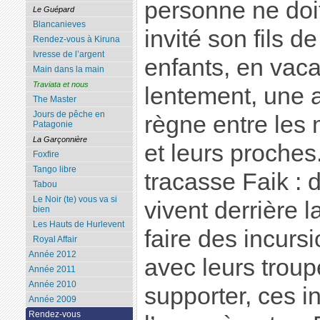
personne ne doit 
Le Guépard
Blancanieves
invité son fils de
Rendez-vous à Kiruna
Ivresse de l’argent
enfants, en vaca
Main dans la main
Traviata et nous
lentement, une 
The Master
Jours de pêche en
règne entre les 
Patagonie
La Garçonnière
et leurs proches
Foxfire
Tango libre
tracasse Faik :
Tabou
Le Noir (te) vous va si
vivent derrière l
bien
Les Hauts de Hurlevent
faire des incursi
Royal Affair
Année 2012
avec leurs troupe
Année 2011
Année 2010
supporter, ces i
Année 2009
Rendez-vous