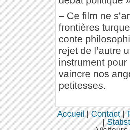
débat politique »
–
Ce film ne s’a
frontières turqu
conte philosophi
rejet de l’autre
instrument pour
vaincre nos ang
petitesses.
Accueil
|
Contact
|
|
Statis
Visiteurs