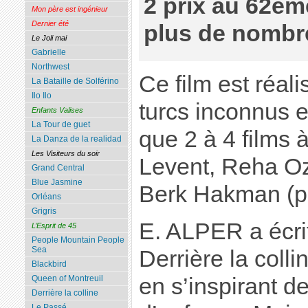
2 prix au 62èm
Mon père est ingénieur
Dernier été
plus de nombr
Le Joli mai
Gabrielle
Northwest
Ce film est réal
La Bataille de Solférino
Ilo Ilo
turcs inconnus e
Enfants Valises
La Tour de guet
que 2 à 4 films à
La Danza de la realidad
Les Visiteurs du soir
Levent, Reha O
Grand Central
Blue Jasmine
Berk Hakman (pr
Orléans
Grigris
E. ALPER a écrit
L’Esprit de 45
People Mountain People
Sea
Derrière la colli
Blackbird
en s’inspirant d
Queen of Montreuil
Derrière la colline
Le Passé