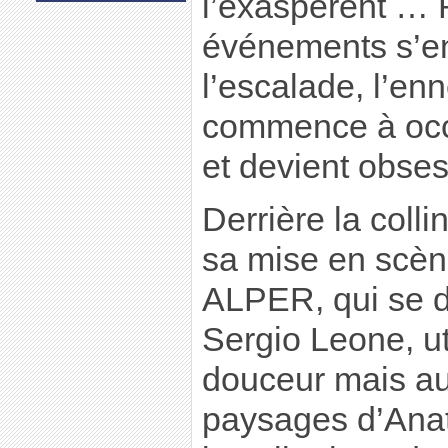
l’exaspèrent … 
événements s’en
l’escalade, l’enn
commence à occu
et devient obses
Derrière la coll
sa mise en scèn
ALPER, qui se di
Sergio Leone, uti
douceur mais au
paysages d’Anat