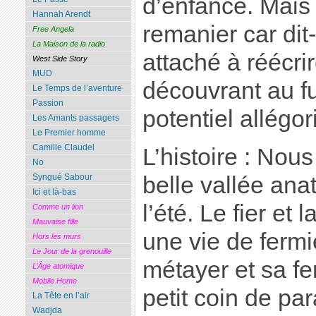
d’enfance. Mais 
Hannah Arendt
remanier car dit-
Free Angela
La Maison de la radio
attaché à réécri
West Side Story
MUD
découvrant au fu
Le Temps de l’aventure
Passion
potentiel allégor
Les Amants passagers
Le Premier homme
Camille Claudel
L’histoire : No
No
belle vallée ana
Syngué Sabour
Ici et là-bas
l’été. Le fier et
Comme un lion
Mauvaise fille
une vie de fermi
Hors les murs
Le Jour de la grenouille
métayer et sa fe
L’Âge atomique
Mobile Home
petit coin de par
La Tête en l’air
Wadjda