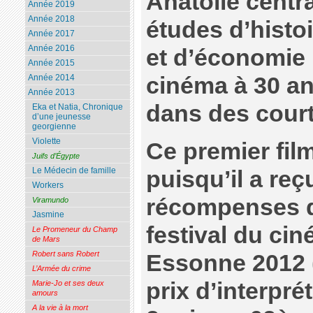
Anatolie centr
Année 2019
Année 2018
études d’histo
Année 2017
Année 2016
et d’économie
Année 2015
cinéma à 30 a
Année 2014
Année 2013
dans des cour
Eka et Natia, Chronique
d’une jeunesse
georgienne
Violette
Ce premier film
Juifs d’Égypte
Le Médecin de famille
puisqu’il a reç
Workers
récompenses d
Viramundo
Jasmine
festival du ci
Le Promeneur du Champ
de Mars
Robert sans Robert
Essonne 2012 (
L’Armée du crime
prix d’interpré
Marie-Jo et ses deux
amours
A la vie à la mort