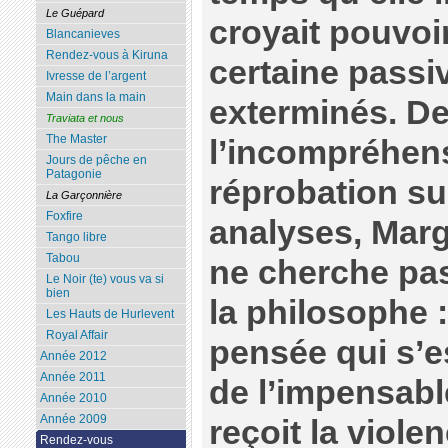
Le Guépard
croyait pouvoi
Blancanieves
Rendez-vous à Kiruna
certaine passiv
Ivresse de l’argent
Main dans la main
exterminés. D
Traviata et nous
The Master
l’incompréhens
Jours de pêche en
Patagonie
réprobation su
La Garçonnière
Foxfire
analyses, Marg
Tango libre
Tabou
ne cherche pas
Le Noir (te) vous va si
bien
la philosophe :
Les Hauts de Hurlevent
Royal Affair
pensée qui s’e
Année 2012
Année 2011
de l’impensable
Année 2010
Année 2009
reçoit la viole
Rendez-vous