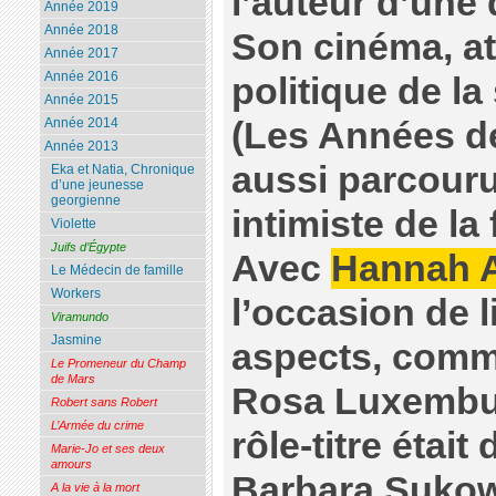
l’auteur d’une 
Année 2019
Année 2018
Son cinéma, att
Année 2017
Année 2016
politique de l
Année 2015
(Les Années de
Année 2014
Année 2013
aussi parcouru
Eka et Natia, Chronique
d’une jeunesse
georgienne
intimiste de la
Violette
Juifs d’Égypte
Avec
Hannah 
Le Médecin de famille
Workers
l’occasion de l
Viramundo
Jasmine
aspects, comme
Le Promeneur du Champ
de Mars
Rosa Luxembur
Robert sans Robert
L’Armée du crime
rôle-titre était
Marie-Jo et ses deux
amours
Barbara Sukow
A la vie à la mort