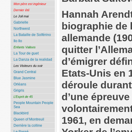
Mon père est ingénieur
Dernier été
Hannah Arendt
Le Joli mai
Gabrielle
biographie de 
Northwest
allemande (190
La Bataille de Solférino
Ilo Ilo
quitter l’Alle
Enfants Valises
La Tour de guet
d’émigrer défi
La Danza de la realidad
Les Visiteurs du soir
Etats-Unis en 1
Grand Central
Blue Jasmine
déroule durant
Orléans
Grigris
d’une épreuve :
L’Esprit de 45
People Mountain People
volontairemen
Sea
Blackbird
1961, en dema
Queen of Montreuil
Derrière la colline
Le Passé