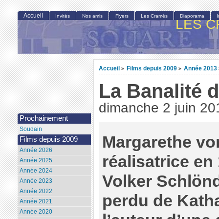
Accueil
Invités
Nos amis
Flyers
Les Cramés
Diaporama
LES C
Accueil
Films depuis 2009
Année 2013
>
>
La Banalité 
dimanche 2 juin 20
Prochainement
Soudain
Margarethe vo
Films depuis 2009
Année 2026
réalisatrice e
Année 2025
Année 2024
Volker Schlönd
Année 2023
Année 2022
perdu de Katha
Année 2021
Année 2020