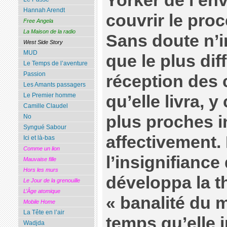
Yorker de l’en
Hannah Arendt
couvrir le pro
Free Angela
La Maison de la radio
Sans doute n’i
West Side Story
MUD
que le plus diff
Le Temps de l’aventure
Passion
réception des 
Les Amants passagers
Le Premier homme
qu’elle livra, 
Camille Claudel
plus proches i
No
Syngué Sabour
affectivement.
Ici et là-bas
Comme un lion
l’insignifiance
Mauvaise fille
Hors les murs
développa la t
Le Jour de la grenouille
L’Âge atomique
« banalité du 
Mobile Home
La Tête en l’air
temps qu’elle i
Wadjda