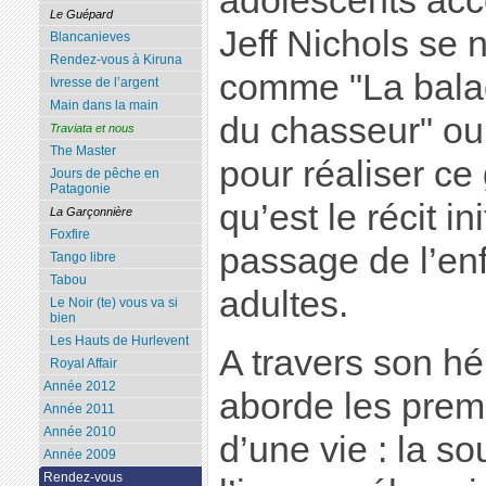
adolescents acce
Le Guépard
Jeff Nichols se 
Blancanieves
Rendez-vous à Kiruna
comme "La balad
Ivresse de l’argent
Main dans la main
du chasseur" ou
Traviata et nous
The Master
pour réaliser ce
Jours de pêche en
Patagonie
qu’est le récit in
La Garçonnière
Foxfire
passage de l’e
Tango libre
Tabou
adultes.
Le Noir (te) vous va si
bien
Les Hauts de Hurlevent
A travers son hé
Royal Affair
Année 2012
aborde les prem
Année 2011
Année 2010
d’une vie : la so
Année 2009
Rendez-vous