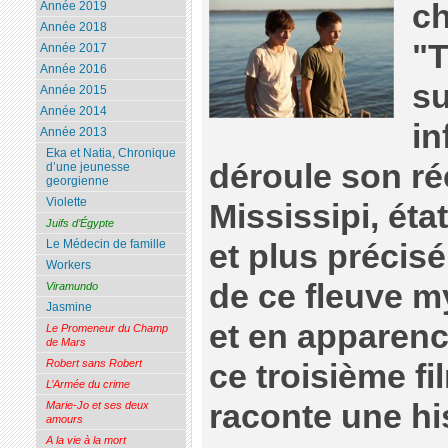
ch
Année 2019
Année 2018
"T
Année 2017
Année 2016
su
Année 2015
Année 2014
in
Année 2013
Eka et Natia, Chronique
déroule son ré
d’une jeunesse
georgienne
Violette
Mississipi, éta
Juifs d’Égypte
Le Médecin de famille
et plus précisé
Workers
de ce fleuve m
Viramundo
Jasmine
et en apparenc
Le Promeneur du Champ
de Mars
Robert sans Robert
ce troisième fi
L’Armée du crime
raconte une hi
Marie-Jo et ses deux
amours
A la vie à la mort