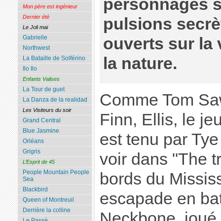
personnages s
Mon père est ingénieur
Dernier été
pulsions secrè
Le Joli mai
Gabrielle
ouverts sur la
Northwest
la nature.
La Bataille de Solférino
Ilo Ilo
Enfants Valises
La Tour de guet
Comme Tom Sawy
La Danza de la realidad
Les Visiteurs du soir
Finn, Ellis, le j
Grand Central
Blue Jasmine
est tenu par Ty
Orléans
Grigris
voir dans "The tre
L’Esprit de 45
People Mountain People
bords du Mississ
Sea
Blackbird
escapade en ba
Queen of Montreuil
Derrière la colline
Neckbone, joué p
Le Passé