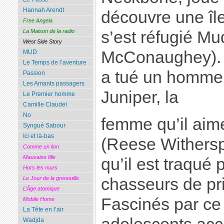
Hannah Arendt
découvre une île
Free Angela
s’est réfugié M
La Maison de la radio
West Side Story
McConaughey). C
MUD
Le Temps de l’aventure
a tué un homme 
Passion
Les Amants passagers
Juniper, la
Le Premier homme
Camille Claudel
No
femme qu’il aim
Syngué Sabour
Ici et là-bas
(Reese Withersp
Comme un lion
Mauvaise fille
qu’il est traqué 
Hors les murs
chasseurs de pr
Le Jour de la grenouille
L’Âge atomique
Fascinés par ce
Mobile Home
La Tête en l’air
Wadjda