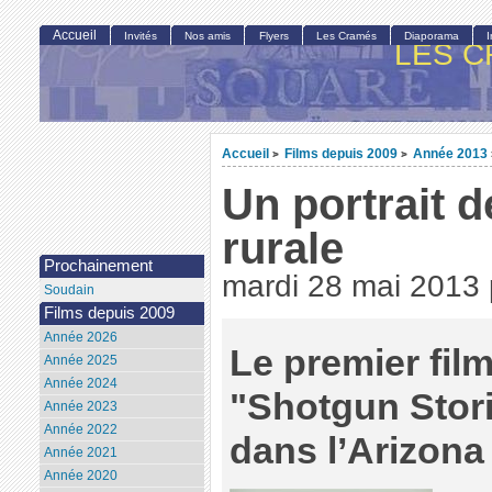
Accueil
Invités
Nos amis
Flyers
Les Cramés
Diaporama
LES C
Accueil
Films depuis 2009
Année 2013
>
>
Un portrait 
rurale
Prochainement
mardi 28 mai 2013
Soudain
Films depuis 2009
Année 2026
Le premier film
Année 2025
Année 2024
"Shotgun Stori
Année 2023
Année 2022
dans l’Arizona
Année 2021
Année 2020