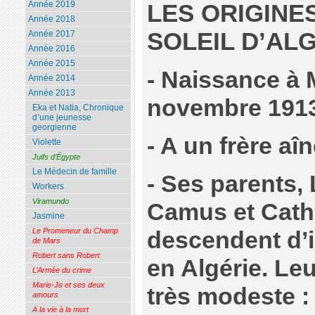
LES ORIGINE
Année 2019
Année 2018
SOLEIL D’AL
Année 2017
Année 2016
Année 2015
- Naissance à 
Année 2014
Année 2013
novembre 191
Eka et Natia, Chronique
d’une jeunesse
georgienne
- A un frère aî
Violette
Juifs d’Égypte
Le Médecin de famille
- Ses parents,
Workers
Viramundo
Camus et Cathe
Jasmine
Le Promeneur du Champ
descendent d’
de Mars
Robert sans Robert
en Algérie. Leu
L’Armée du crime
Marie-Jo et ses deux
très modeste :
amours
A la vie à la mort