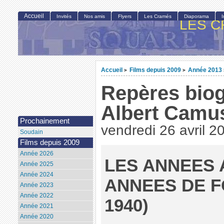
Accueil
Invités
Nos amis
Flyers
Les Cramés
Diaporama
LES C
Accueil
Films depuis 2009
Année 2013
>
>
Repères bio
Albert Camu
Prochainement
vendredi 26 avril 2
Soudain
Films depuis 2009
Année 2026
LES ANNEES 
Année 2025
Année 2024
ANNEES DE F
Année 2023
Année 2022
1940)
Année 2021
Année 2020