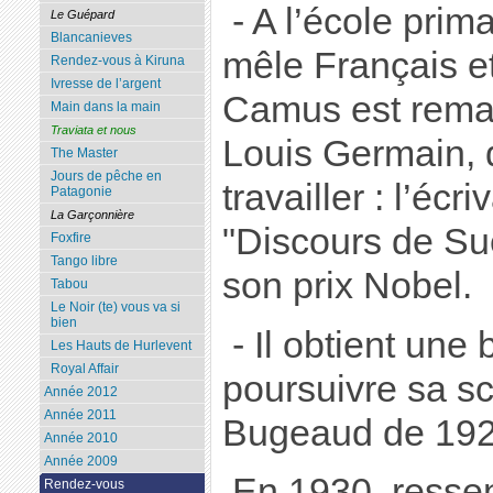
- A l’école prima
Le Guépard
Blancanieves
mêle Français e
Rendez-vous à Kiruna
Ivresse de l’argent
Camus est remarq
Main dans la main
Traviata et nous
Louis Germain, q
The Master
Jours de pêche en
travailler : l’écr
Patagonie
La Garçonnière
"Discours de Su
Foxfire
Tango libre
son prix Nobel.
Tabou
Le Noir (te) vous va si
bien
- Il obtient une
Les Hauts de Hurlevent
Royal Affair
poursuivre sa sc
Année 2012
Année 2011
Bugeaud de 192
Année 2010
Année 2009
En 1930, ressen
Rendez-vous