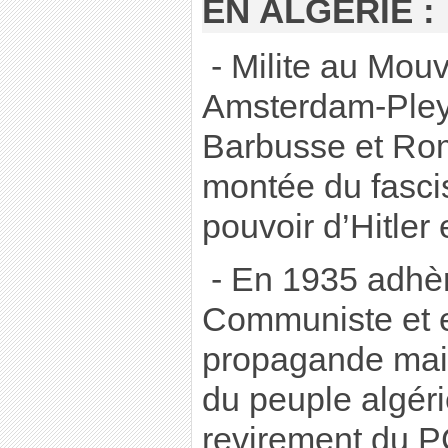
EN ALGÉRIE :
- Milite au Mouv
Amsterdam-Pleye
Barbusse et Rom
montée du fasci
pouvoir d’Hitler
- En 1935 adhèr
Communiste et es
propagande mais
du peuple algérie
revirement du P