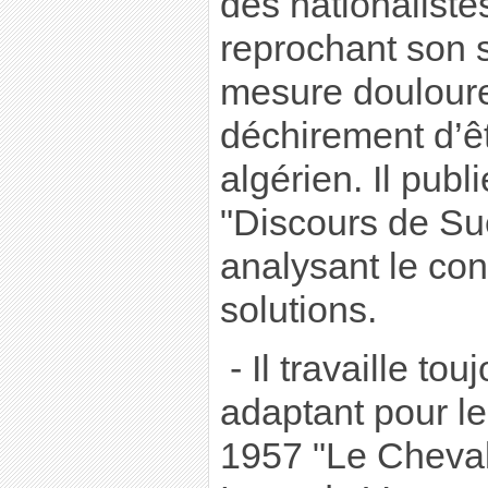
des nationalistes
reprochant son si
mesure doulour
déchirement d’êt
algérien. Il publ
"Discours de Suè
analysant le con
solutions.
- Il travaille tou
adaptant pour le
1957 "Le Cheval