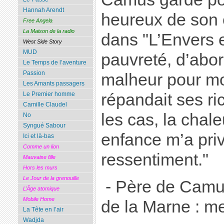
Hannah Arendt
heureux de son 
Free Angela
La Maison de la radio
dans "L’Envers et
West Side Story
MUD
pauvreté, d’abor
Le Temps de l’aventure
Passion
malheur pour moi
Les Amants passagers
Le Premier homme
répandait ses r
Camille Claudel
les cas, la chal
No
Syngué Sabour
enfance m’a priv
Ici et là-bas
Comme un lion
ressentiment."
Mauvaise fille
Hors les murs
Le Jour de la grenouille
- Père de Camus
L’Âge atomique
Mobile Home
de la Marne : m
La Tête en l’air
Wadjda