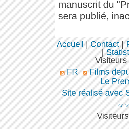
manuscrit du "P
sera publié, ina
Accueil
|
Contact
|
|
Statis
Visiteurs
FR
Films dep
Le Pre
Site réalisé avec 
CC BY
Visiteur