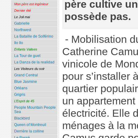
père cultive un
Mon père est ingénieur
Dernier été
possède pas.
Le Joli mai
Gabrielle
Northwest
- Mobilisation d
La Bataille de Solférino
Ilo Ilo
Catherine Camus 
Enfants Valises
La Tour de guet
vinicole de Mond
La Danza de la realidad
Les Visiteurs du soir
pour s’installer 
Grand Central
Blue Jasmine
quartier populai
Orléans
Grigris
un appartement 
L’Esprit de 45
People Mountain People
électricité. Elle
Sea
Blackbird
ménages à la mo
Queen of Montreuil
Derrière la colline
Camus garde pou
Le Passé