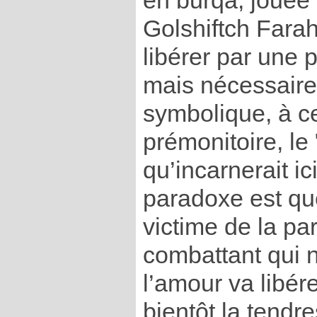
en burqa, jouée
Golshiftch Fara
libérer par une
mais nécessaire,
symbolique, à ce
prémonitoire, le
qu’incarnerait ic
paradoxe est que
victime de la pa
combattant qui n
l’amour va libére
bientôt la tendr