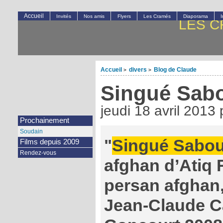
Accueil
Invités
Nos amis
Flyers
Les Cramés
Diaporama
LES C
Accueil
divers
Blog de Claude
>
>
Singué Sab
jeudi 18 avril 2013
Prochainement
Soudain
"
Singué Sabou
Films depuis 2009
Rendez-vous
afghan d’Atiq 
persan afghan,
Jean-Claude Ca