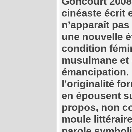
Goncourt 2008 
cinéaste écrit 
n’apparaît pa
une nouvelle é
condition fémi
musulmane et 
émancipation. 
l’originalité f
en épousent s
propos, non c
moule littérai
parole symboliq