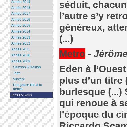
séduit, chacu
Année 2019
Année 2018
l’autre s’y ret
Année 2017
Année 2016
généreux, atten
Année 2015
Année 2014
(...)
Année 2013
Année 2012
Année 2011
Metro
-
Jérôme
Année 2010
Année 2009
Eden à l’Ouest
Samson & Delilah
Tetro
plus d’un titre 
Vincere
Une jeune fille à la
burlesque (...
dérive
Rendez-vous
qui renoue à s
l’époque du ci
Riccardo Scamar