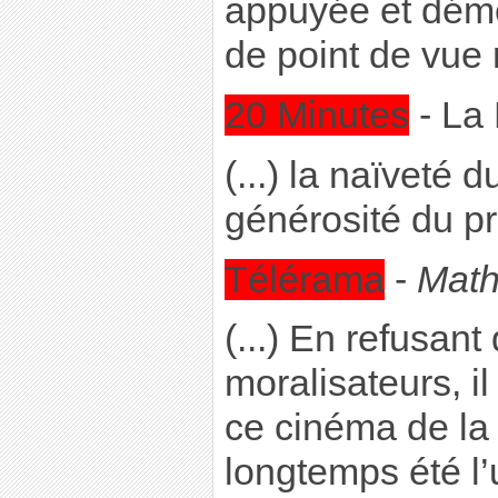
appuyée et démo
de point de vue n
20 Minutes
- La 
(...) la naïveté d
générosité du p
Télérama
-
Mathi
(...) En refusant
moralisateurs, il
ce cinéma de la 
longtemps été l’u