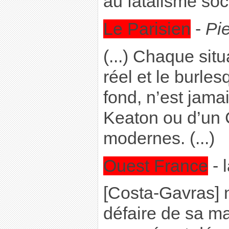
au fatalisme soc
Le Parisien
-
Pi
(...) Chaque situ
réel et le burle
fond, n’est jamai
Keaton ou d’un 
modernes. (...)
Ouest France
- 
[Costa-Gavras] 
défaire de sa ma