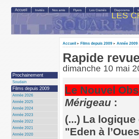
Accueil
Invités
Nos amis
Flyers
Les Cramés
Diaporama
LES C
Accueil
Films depuis 2009
Année 2009
>
>
Rapide revue
dimanche 10 mai 2
Prochainement
Soudain
Le Nouvel Obs
Films depuis 2009
Année 2026
Mérigeau
:
Année 2025
Année 2024
Année 2023
(...) La logiqu
Année 2022
Année 2021
"Eden à l’Oues
Année 2020