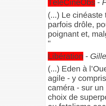
TéléCinéObs
-
F
(...) Le cinéaste
parfois drôle, po
poignant et, malg
"
Libération
-
Gill
(...) Eden à l’Ou
agile - y compris
caméra - sur un s
choix de superpo