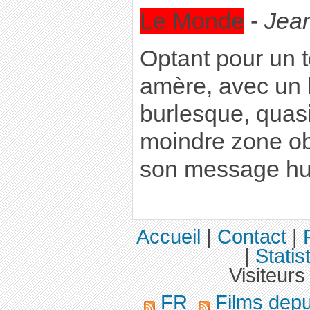
Le Monde
-
Jea
Optant pour un 
amère, avec un 
burlesque, quasi
moindre zone obs
son message hu
Accueil
|
Contact
|
|
Statis
Visiteurs
FR
Films dep