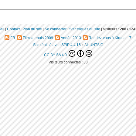
eil
|
Contact
|
Plan du site
|
Se connecter
|
Statistiques du site
|
Visiteurs :
208 /
124
?
FR
Films depuis 2009
Année 2013
Rendez-vous à Kiruna
Site réalisé avec SPIP 4.4.15
+
AHUNTSIC
CC BY-SA 4.0
Visiteurs connectés :
38