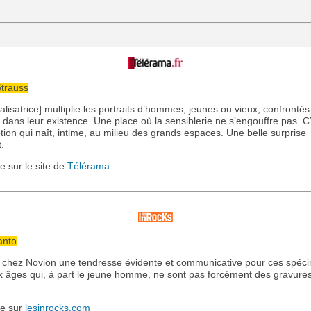
Strauss
éalisatrice] multiplie les portraits d’hommes, jeunes ou vieux, confronté
 dans leur existence. Une place où la sensiblerie ne s’engouffre pas. C
ion qui naît, intime, au milieu des grands espaces. Une belle surprise
.
cle sur le site de
Télérama
.
anto
 a chez Novion une tendresse évidente et communicative pour ces spéc
x âges qui, à part le jeune homme, ne sont pas forcément des gravure
cle sur
lesinrocks.com