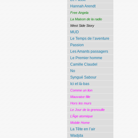
Hannah Arendt
Free Angela
La Maison de la radio
West Side Story
MUD
Le Temps de l’aventure
Passion
Les Amants passagers
Le Premier homme
Camille Claudel
No
Syngué Sabour
Ici et là-bas
Comme un lion
Mauvaise fille
Hors les murs
Le Jour de la grenouille
L’Âge atomique
Mobile Home
La Tête en l’air
Wadjda