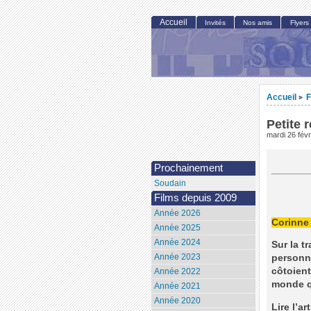
Accueil
Invités
Nos amis
Flyers
Accueil
F
>
Petite 
mardi 26 févr
Prochainement
Soudain
Films depuis 2009
Année 2026
Corinne
Année 2025
Année 2024
Sur la t
Année 2023
personna
côtoient
Année 2022
monde qu
Année 2021
Année 2020
Lire l’ar