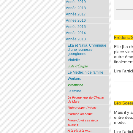
Année 2019
Année 2018
Année 2017
Année 2016
Année 2015
Année 2014
Frédéric 
Année 2013
Eka et Natia, Chronique
Elle [La r
d’une jeunesse
place vide
georgienne
autre émot
Violette
finalement
Juifs d’Égypte
Lire l’arti
Le Médecin de famille
Workers
Viramundo
Jasmine
Le Promeneur du Champ
de Mars
Léo Soes
Robert sans Robert
Mais il y
L’Armée du crime
entre deu
Marie-Jo et ses deux
mode.
amours
A la vie à la mort
Lire l’arti