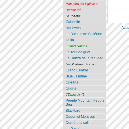
Mon père est ingénieur
Dernier été
Le Joli mai
Gabrielle
Accu
Northwest
La Bataille de Solférino
Ilo Ilo
Enfants Valises
La Tour de guet
La Danza de la realidad
Les Visiteurs du soir
Grand Central
Blue Jasmine
Orléans
Grigris
L’Esprit de 45
People Mountain People
Sea
Blackbird
Queen of Montreuil
Derrière la colline
Le Passé