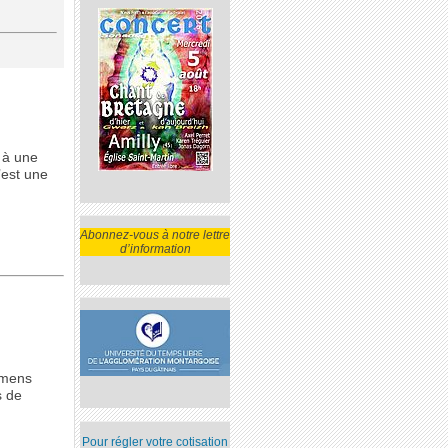
s à une
’est une
Abonnez-vous à notre lettre
d’information
imens
s de
Pour régler votre cotisation