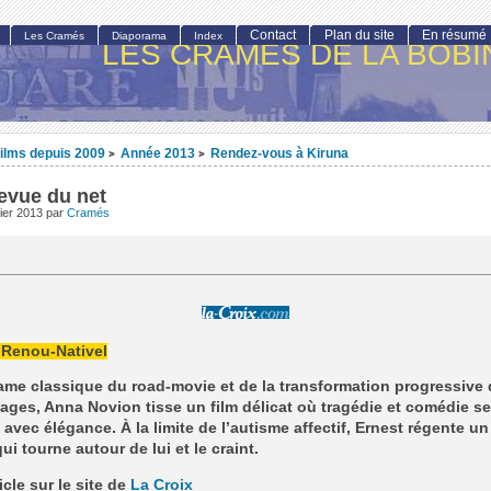
Contact
Plan du site
En résumé
Les Cramés
Diaporama
Index
LES CRAMÉS DE LA BOBI
ilms depuis 2009
Année 2013
Rendez-vous à Kiruna
>
>
revue du net
ier 2013
par
Cramés
 Renou-Nativel
rame classique du road-movie et de la transformation progressive
ges, Anna Novion tisse un film délicat où tragédie et comédie se
 avec élégance. À la limite de l’autisme affectif, Ernest régente un 
i tourne autour de lui et le craint.
ticle sur le site de
La Croix