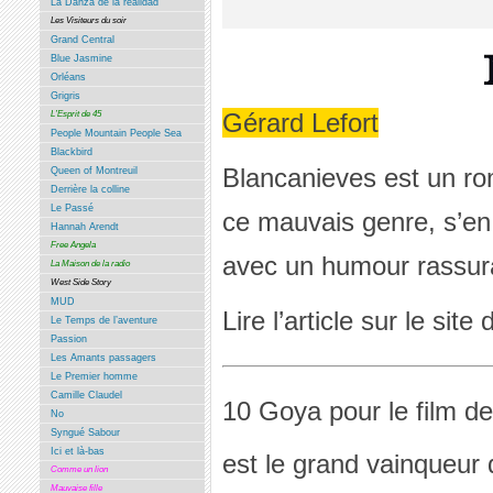
La Danza de la realidad
Les Visiteurs du soir
Grand Central
Blue Jasmine
Orléans
Grigris
Gérard Lefort
L’Esprit de 45
People Mountain People Sea
Blackbird
Blancanieves est un ro
Queen of Montreuil
Derrière la colline
Le Passé
ce mauvais genre, s’en r
Hannah Arendt
Free Angela
avec un humour rassur
La Maison de la radio
West Side Story
MUD
Lire l’article sur le site
Le Temps de l’aventure
Passion
Les Amants passagers
Le Premier homme
Camille Claudel
10 Goya pour le film d
No
Syngué Sabour
Ici et là-bas
est le grand vainqueur 
Comme un lion
Mauvaise fille