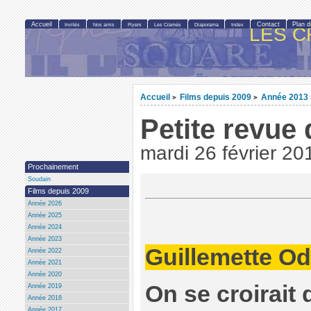
Accueil
Contact
Plan d
Invités
Nos amis
Flyers
Les Cramés
Diaporama
Index
LES C
Accueil
Films depuis 2009
Année 2013
>
>
Petite revue 
mardi 26 février 20
Prochainement
Soudain
Films depuis 2009
Année 2026
Année 2025
Année 2024
Année 2023
Guillemette Od
Année 2022
Année 2021
Année 2020
On se croirait
Année 2019
Année 2018
Année 2017