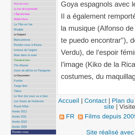
Goya espagnols avec le
Hors les murs
Le Jour de la grenouille
Il a également remporté 
L’Âge atomique
Mobile Home
La Tête en l’air
la musique (Alfonso de 
Wadjda
Le Guépard
te puedo encontrar"), de
Blancanieves
Rendez-vous à Kiruna
Verdu), de l’espoir fém
Ivresse de l’argent
Main dans la main
Traviata et nous
l’image (Kiko de la Rica
The Master
Jours de pêche en Patagonie
costumes, du maquilla
La Garçonnière
Foxfire
Tango libre
Tabou
Le Noir (te) vous va si bien
Accueil
|
Contact
|
Plan du 
Les Hauts de Hurlevent
site
|
Visit
Royal Affair
Année 2012
FR
Films depuis 20
Année 2011
Année 2010
Année 2009
Site réalisé ave
Rendez-vous