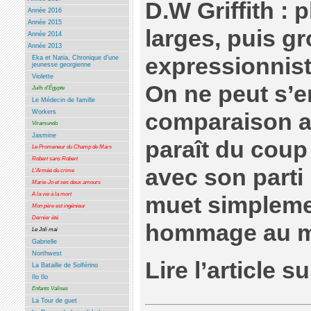
D.W Griffith : 
Année 2016
Année 2015
larges, puis gr
Année 2014
Année 2013
expressionnist
Eka et Natia, Chronique d’une
jeunesse georgienne
Violette
On ne peut s’e
Juifs d’Égypte
Le Médecin de famille
Workers
comparaison av
Viramundo
Jasmine
paraît du coup
Le Promeneur du Champ de Mars
Robert sans Robert
avec son parti 
L’Armée du crime
Marie-Jo et ses deux amours
A la vie à la mort
muet simpleme
Mon père est ingénieur
Dernier été
hommage au m
Le Joli mai
Gabrielle
Northwest
Lire l’article s
La Bataille de Solférino
Ilo Ilo
Enfants Valises
La Tour de guet