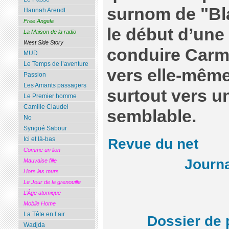
surnom de "Bl
Hannah Arendt
Free Angela
le début d’une
La Maison de la radio
West Side Story
conduire Carm
MUD
Le Temps de l’aventure
vers elle-même
Passion
Les Amants passagers
surtout vers un
Le Premier homme
Camille Claudel
semblable.
No
Syngué Sabour
Ici et là-bas
Revue du net
Comme un lion
Journa
Mauvaise fille
Hors les murs
Le Jour de la grenouille
L’Âge atomique
Mobile Home
La Tête en l’air
Dossier de 
Wadjda