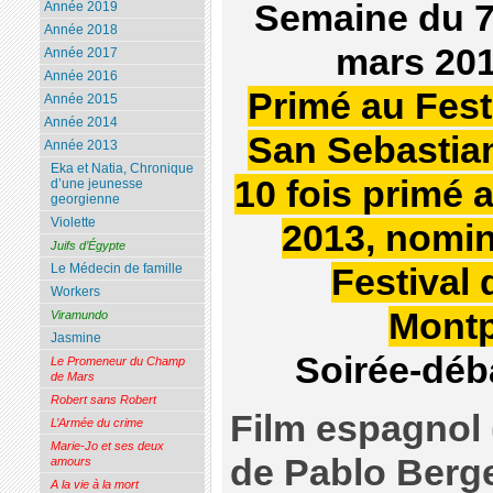
Semaine du 7
Année 2019
Année 2018
mars 20
Année 2017
Année 2016
Primé au Fest
Année 2015
Année 2014
San Sebastia
Année 2013
Eka et Natia, Chronique
10 fois primé 
d’une jeunesse
georgienne
Violette
2013, nomi
Juifs d’Égypte
Le Médecin de famille
Festival 
Workers
Montp
Viramundo
Jasmine
Soirée-déb
Le Promeneur du Champ
de Mars
Robert sans Robert
Film espagnol 
L’Armée du crime
Marie-Jo et ses deux
de Pablo Berge
amours
A la vie à la mort