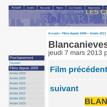
Accueil
Invités
Nos amis
Flyers
Les Cramés
Diaporama
LES C
Accueil
Films depuis 2009
Année 2013
>
>
Blancanieve
jeudi 7 mars 2013
Prochainement
Soudain
Film précéden
Films depuis 2009
Année 2026
- - - - - - - - - - -
Année 2025
Année 2024
suivant
Année 2023
Année 2022
Année 2021
BLAN
Année 2020