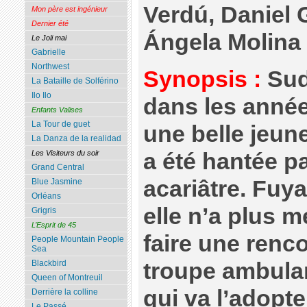
Verdú, Daniel
Mon père est ingénieur
Dernier été
Ángela Molina
Le Joli mai
Gabrielle
Northwest
Synopsis :
Sud
La Bataille de Solférino
Ilo Ilo
dans les anné
Enfants Valises
La Tour de guet
une belle jeune
La Danza de la realidad
a été hantée p
Les Visiteurs du soir
Grand Central
acariâtre. Fuy
Blue Jasmine
Orléans
elle n’a plus 
Grigris
L’Esprit de 45
faire une renco
People Mountain People
Sea
troupe ambulan
Blackbird
Queen of Montreuil
qui va l’adopte
Derrière la colline
Le Passé