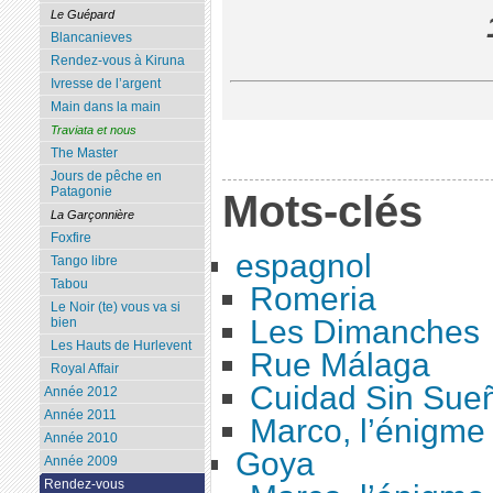
Le Guépard
Blancanieves
Rendez-vous à Kiruna
Ivresse de l’argent
Main dans la main
Traviata et nous
The Master
Jours de pêche en
Patagonie
Mots-clés
La Garçonnière
Foxfire
espagnol
Tango libre
Tabou
Romeria
Le Noir (te) vous va si
Les Dimanches
bien
Les Hauts de Hurlevent
Rue Málaga
Royal Affair
Cuidad Sin Sue
Année 2012
Année 2011
Marco, l’énigme 
Année 2010
Goya
Année 2009
Rendez-vous