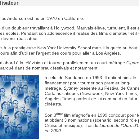
lisateur
as Anderson est né en 1970 en Californie.
fils d’un doubleur travaillant à Hollywood. Mauvais élève, turbulent, il est
s écoles. Pendant son adolescence il réalise des films d’amateur et il
e devenir réalisateur.
is à la prestigieuse New York University School mais il la quitte au bout
ours afin d’utiliser l’argent des cours pour aller à Los Angeles.
le d’abord à la télévision et tourne parallèlement un court-métrage
Cigare
arqué dans de nombreux festivals et notamment
à celui de Sundance en 1993. Il obtient ainsi le
financement pour tourner son premier long-
métrage,
Sydney
présenté au Festival de Cann
Certains critiques (Newsweek, New York Times,
Angeles Times) parlent de lui comme d’un futur 
cinéaste.
ème
Son 3
film
Magnolia
en 1999 concourt pour l
et obtient 3 nominations (scenario, second rôle
Cruise et musique). Il est le
lauréat de l’Ours d’O
en 2000.