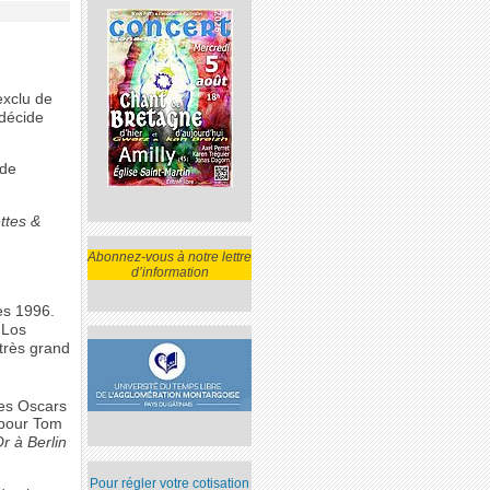
 exclu de
 décide
 de
ttes &
Abonnez-vous à notre lettre
d’information
es 1996.
 Los
très grand
es Oscars
 pour Tom
r à Berlin
Pour régler votre cotisation