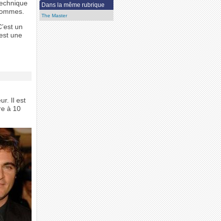
technique
Dans la même rubrique
 hommes.
The Master
C’est un
’est une
r. Il est
re à 10