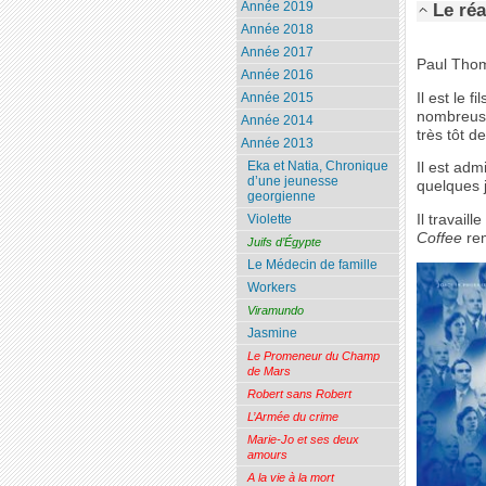
Année 2019
Le réa
Année 2018
Année 2017
Paul Thom
Année 2016
Il est le 
Année 2015
nombreuse
Année 2014
très tôt d
Année 2013
Eka et Natia, Chronique
Il est adm
d’une jeunesse
quelques j
georgienne
Il travail
Violette
Coffee
rem
Juifs d’Égypte
Le Médecin de famille
Workers
Viramundo
Jasmine
Le Promeneur du Champ
de Mars
Robert sans Robert
L’Armée du crime
Marie-Jo et ses deux
amours
A la vie à la mort