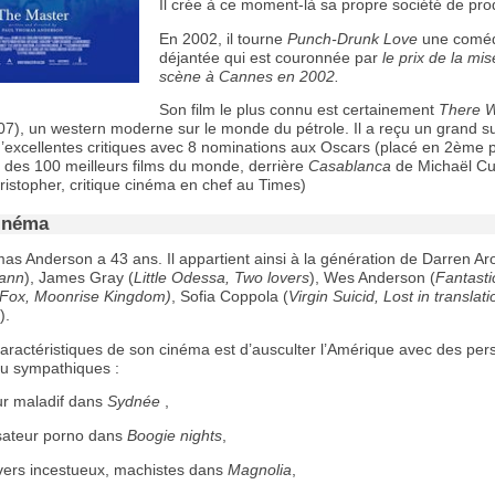
Il crée à ce moment-là sa propre société de pro
En 2002, il tourne
Punch-Drunk Love
une coméd
déjantée qui est couronnée par
le prix de la mi
scène à Cannes en 2002.
Son film le plus connu est certainement
There W
7), un western moderne sur le monde du pétrole. Il a reçu un grand s
d’excellentes critiques avec 8 nominations aux Oscars (placé en 2ème p
te des 100 meilleurs films du monde, derrière
Casablanca
de Michaël Cur
istopher, critique cinéma en chef au Times)
inéma
as Anderson a 43 ans. Il appartient ainsi à la génération de Darren Ar
ann
), James Gray (
Little Odessa, Two lovers
), Wes Anderson (
Fantasti
Fox, Moonrise Kingdom)
, Sofia Coppola (
Virgin Suicid, Lost in translat
).
aractéristiques de son cinéma est d’ausculter l’Amérique avec des pe
eu sympathiques :
r maladif dans
Sydnée
,
sateur porno dans
Boogie nights
,
ers incestueux, machistes dans
Magnolia
,