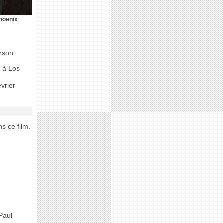
hoenix
rson.
, à Los
évrier
s ce film.
 Paul