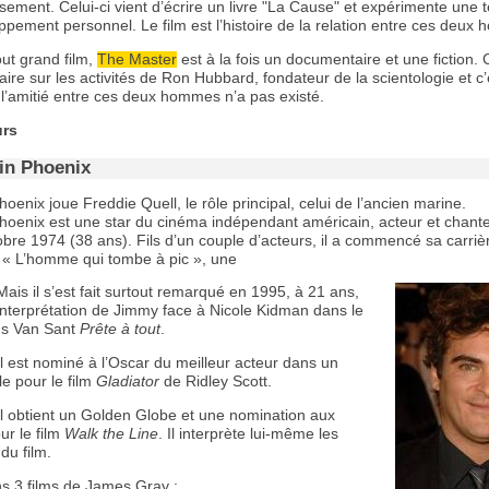
ement. Celui-ci vient d’écrire un livre "La Cause" et expérimente une 
pement personnel. Le film est l’histoire de la relation entre ces deux
t grand film,
The Master
est à la fois un documentaire et une fiction. 
re sur les activités de Ron Hubbard, fondateur de la scientologie et c
r l’amitié entre ces deux hommes n’a pas existé.
urs
in Phoenix
oenix joue Freddie Quell, le rôle principal, celui de l’ancien marine.
hoenix est une star du cinéma indépendant américain, acteur et chanteu
bre 1974 (38 ans). Fils d’un couple d’acteurs, il a commencé sa carriè
 « L’homme qui tombe à pic », une
Mais il s’est fait surtout remarqué en 1995, à 21 ans,
interprétation de Jimmy face à Nicole Kidman dans le
us Van Sant
Prête à tout
.
l est nominé à l’Oscar du meilleur acteur dans un
e pour le film
Gladiator
de Ridley Scott.
il obtient un Golden Globe et une nomination aux
ur le film
Walk the Line
. Il interprète lui-même les
du film.
ns 3 films de James Gray :