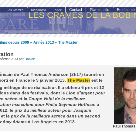
Contact
Plan du site
En résumé
Les Cramés
Diaporama
Index
LES CRAMÉS DE LA BOBI
ilms depuis 2009
Année 2013
The Master
>
>
ation
février 2013
par
Danièle
éricain de Paul Thomas Anderson (2h17) tourné en
sorti en France le 9 janvier 2013.
The Master
est le
 métrage de ce réalisateur. Il a obtenu 6 prix et 12
ons dans des festivals, dont le
Lion d’argent pour
en scène
et la
Coupe Volpi de la meilleure
étation masculine pour Philip Seymour Hoffman
à
012, le prix du
meilleur acteur pour Joaquim
x
et le
prix de la meilleure actrice dans un second
ur Amy Adams
à Los Angeles en 2013.
Paul Thomas