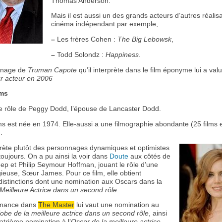
Thomas Anderson.
Mais il est aussi un des grands acteurs d’autres réalis
cinéma indépendant par exemple,
–
Les frères Cohen :
The Big Lebowsk
,
–
Todd Solondz :
Happiness
.
nnage de
Truman Capote
qu’il interprète dans le film éponyme lui a valu 
ur acteur en 2006
ms
 le rôle de Peggy Dodd, l’épouse de Lancaster Dodd.
 est née en 1974. Elle-aussi a une filmographie abondante (25 films 
.
rprète plutôt des personnages dynamiques et optimistes
oujours. On a pu ainsi la voir dans
Doute
aux côtés de
ep et Philip Seymour Hoffman, jouant le rôle d’une
gieuse, Sœur James. Pour ce film, elle obtient
 distinctions dont une nomination aux Oscars dans la
Meilleure Actrice dans un second rôle
.
rmance dans
The Master
lui vaut une nomination au
obe de la meilleure actrice dans un second rôle
, ainsi
atrième nomination à l’
Oscar de la meilleure actrice