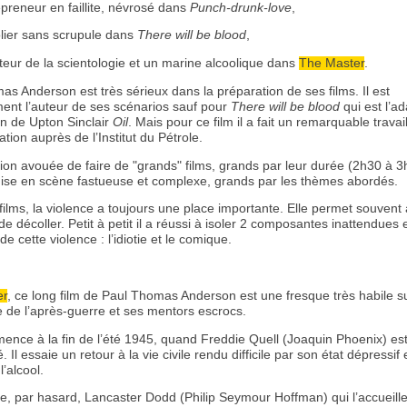
preneur en faillite, névrosé dans
Punch-drunk-love
,
lier sans scrupule dans
There will be blood
,
teur de la scientologie et un marine alcoolique dans
The Master
.
s Anderson est très sérieux dans la préparation de ses films. Il est
ent l’auteur de ses scénarios sauf pour
There will be blood
qui est l’ad
n de Upton Sinclair
Oil
. Mais pour ce film il a fait un remarquable travai
ion auprès de l’Institut du Pétrole.
ition avouée de faire de "grands" films, grands par leur durée (2h30 à 3
mise en scène fastueuse et complexe, grands par les thèmes abordés.
ilms, la violence a toujours une place importante. Elle permet souvent 
e décoller. Petit à petit il a réussi à isoler 2 composantes inattendues 
de cette violence : l’idiotie et le comique.
er
, ce long film de Paul Thomas Anderson est une fresque très habile s
e de l’après-guerre et ses mentors escrocs.
ence à la fin de l’été 1945, quand Freddie Quell (Joaquin Phoenix) es
. Il essaie un retour à la vie civile rendu difficile par son état dépressif 
l’alcool.
re, par hasard, Lancaster Dodd (Philip Seymour Hoffman) qui l’accueill