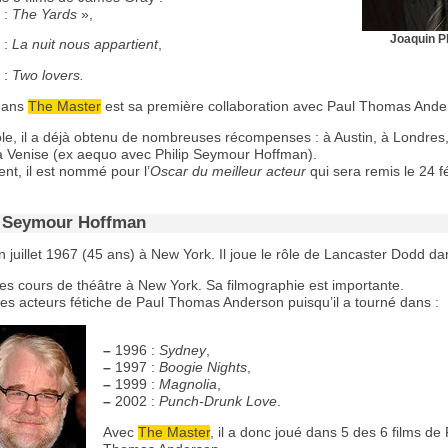
 :
The Yards
»,
Joaquin P
 :
La nuit nous appartient
,
 :
Two lovers.
dans
The Master
est sa première collaboration avec Paul Thomas Ande
ôle, il a déjà obtenu de nombreuses récompenses : à Austin, à Londres
à Venise (ex aequo avec Philip Seymour Hoffman).
nt, il est nommé pour l’
Oscar du meilleur acteur
qui sera remis le 24 f
p Seymour Hoffman
en juillet 1967 (45 ans) à New York. Il joue le rôle de Lancaster Dodd dan
 des cours de théâtre à New York. Sa filmographie est importante.
des acteurs fétiche de Paul Thomas Anderson puisqu’il a tourné dans :
–
1996 :
Sydney
,
–
1997 :
Boogie Nights
,
–
1999 :
Magnolia
,
–
2002 :
Punch-Drunk Love
.
Avec
The Master
, il a donc joué dans 5 des 6 films de