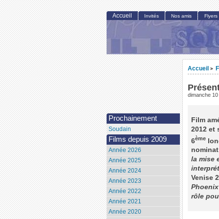
Accueil
Invités
Nos amis
Flyers
Accueil
F
>
Présent
dimanche 10 
Prochainement
Film am
2012 et 
Soudain
ème
Films depuis 2009
6
long
nominati
Année 2026
la mise 
Année 2025
interpr
Année 2024
Venise 2
Année 2023
Phoeni
Année 2022
rôle po
Année 2021
Année 2020