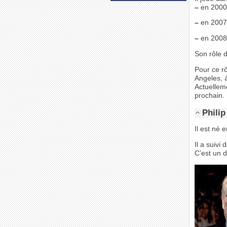
–
en 2000
–
en 2007
–
en 2008
Son rôle 
Pour ce r
Angeles, 
Actuelleme
prochain.
Phili
Il est né 
Il a suivi
C’est un 