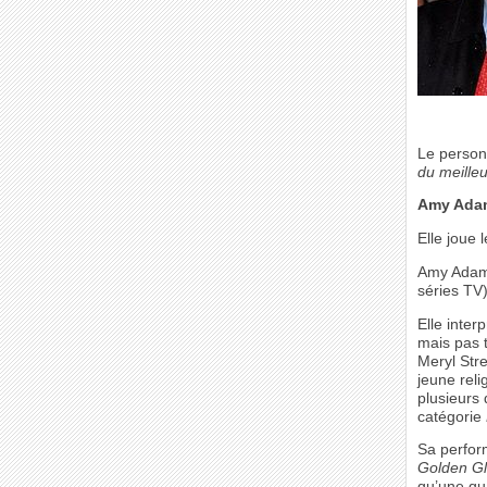
Le perso
du meille
Amy Ada
Elle joue
Amy Adams
séries TV)
Elle inte
mais pas t
Meryl Stre
jeune reli
plusieurs
catégorie
Sa perfo
Golden Gl
qu’une qu