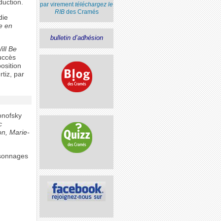
duction.
par virement
téléchargez le
RIB
des Cramés
ie
se en
bulletin d’adhésion
ill Be
uccès
osition
tiz, par
onofsky
c
ion, Marie-
rsonnages