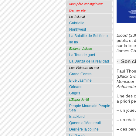
Mon père est ingénieur
Dernier été
Le Joli mai
Gabrielle
Northwest
Blood
(200
La Bataille de Solférino
public et 
Ilo Ilo
sur la lis
Enfants Valises
James Chr
La Tour de guet
Son c
La Danza de la realidad
Les Visiteurs du soir
Paul Thom
Grand Central
(
Black Sw
Blue Jasmine
Monsieur 
Antoinette
Orléans
Grigris
Une des c
L’Esprit de 45
a priori p
People Mountain People
Sea
–
un joueu
Blackbird
–
un réali
Queen of Montreuil
–
des perv
Derrière la colline
Le Passé