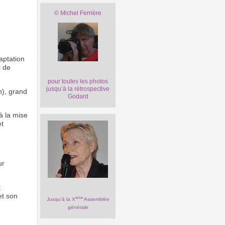
© Michel Ferrière
aptation
l de
pour toutes les photos
jusqu’à la rétrospective
h), grand
Godard
à la mise
et
ur
t
et son
ème
Jusqu’à la X
Assemblée
générale
e