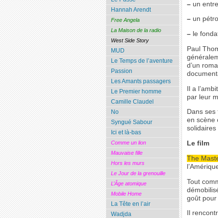
–
un entre
Hannah Arendt
–
un pétro
Free Angela
La Maison de la radio
–
le fonda
West Side Story
Paul Thoma
MUD
généralem
Le Temps de l’aventure
d’un roma
Passion
documentat
Les Amants passagers
Il a l’amb
Le Premier homme
par leur 
Camille Claudel
Dans ses f
No
en scène d
Syngué Sabour
solidaires 
Ici et là-bas
Le film
Comme un lion
Mauvaise fille
The Mast
Hors les murs
l’Amériqu
Le Jour de la grenouille
Tout comm
L’Âge atomique
démobilisé
Mobile Home
goût pour 
La Tête en l’air
Il rencont
Wadjda