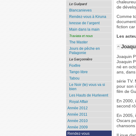
chaleureus
Le Guépard
de dévelop
Blancanieves
Comme tou
Rendez-vous à Kiruna
documentai
Ivresse de l’argent
fiction ca
Main dans la main
Les acte
Traviata et nous
The Master
Joaqu
Jours de pêche en
Patagonie
Joaquin Ph
La Garçonnière
Joaquin P
Foxfire
né en octo
ans, dans
Tango libre
Tabou
série TV. 
Le Noir (te) vous va si
pour son 
bien
film de G
Les Hauts de Hurlevent
En 2000, i
Royal Affair
second rôl
Année 2012
Année 2011
En 2005, 
Oscars po
Année 2010
chansons 
Année 2009
Rendez-vous
Il joue da