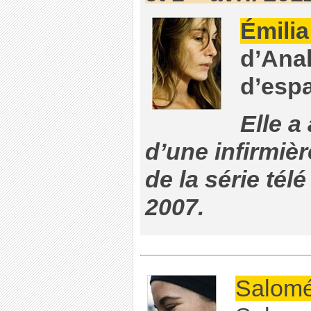
Émili
d’Anal
d’esp
Elle a
d’une infirmiè
de la série tél
2007.
Salom