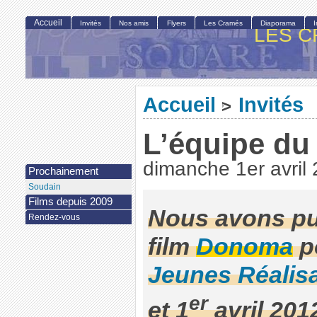
Accueil
Invités
Nos amis
Flyers
Les Cramés
Diaporama
LES C
Accueil
Invités
>
L’équipe du
dimanche 1er avril
Prochainement
Soudain
Films depuis 2009
Nous avons pu 
Rendez-vous
film
Donoma
p
Jeunes Réalis
er
et 1
avril 201