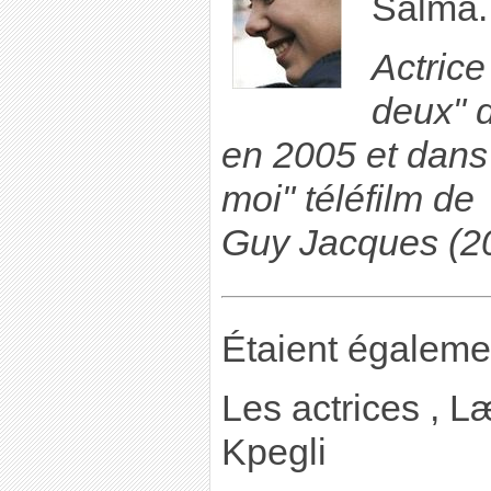
Salma.
Actric
deux" 
en 2005 et dans 
moi" téléfilm de
Guy Jacques (2
Étaient égaleme
Les actrices , L
Kpegli