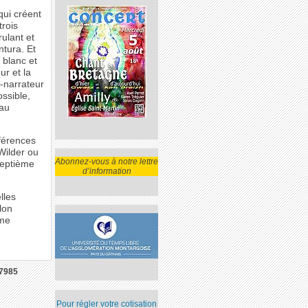
qui créent
trois
ulant et
tura. Et
t blanc et
ur et la
s-narrateur
ossible,
 au
éférences
 Wilder ou
Abonnez-vous à notre lettre
septième
d’information
lles
lon
ême
7985
Pour régler votre cotisation