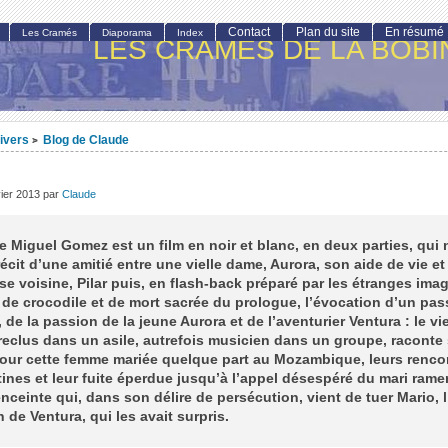
Contact
Plan du site
En résumé
Les Cramés
Diaporama
Index
LES CRAMÉS DE LA BOBI
ivers
Blog de Claude
>
vier 2013
par
Claude
 Miguel Gomez est un film en noir et blanc, en deux parties, qui
 récit d’une amitié entre une vielle dame, Aurora, son aide de vie et
e voisine, Pilar puis, en flash-back préparé par les étranges ima
s de crocodile et de mort sacrée du prologue, l’évocation d’un pas
, de la passion de la jeune Aurora et de l’aventurier Ventura : le vie
clus dans un asile, autrefois musicien dans un groupe, raconte 
our cette femme mariée quelque part au Mozambique, leurs renco
ines et leur fuite éperdue jusqu’à l’appel désespéré du mari ram
nceinte qui, dans son délire de persécution, vient de tuer Mario, l
 de Ventura, qui les avait surpris.