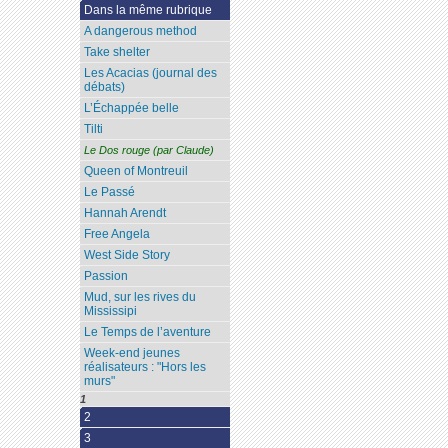
Dans la même rubrique
A dangerous method
Take shelter
Les Acacias (journal des
débats)
L’Échappée belle
Tilti
Le Dos rouge (par Claude)
Queen of Montreuil
Le Passé
Hannah Arendt
Free Angela
West Side Story
Passion
Mud, sur les rives du
Mississipi
Le Temps de l’aventure
Week-end jeunes
réalisateurs : "Hors les
murs"
1
2
3