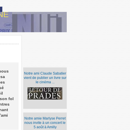
NE
 nous
Notre ami Claude Sabatier
 sa
vient de publier un livre sur
ges
le cinéma ...
sé
il
son fol
ntres
enant
’ami
Notre amie Marlyse Perret
nous invite à un concert le
5 août à Amilly