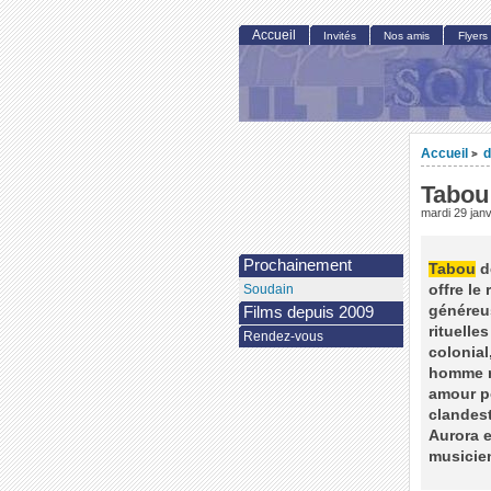
Accueil
Invités
Nos amis
Flyers
Accueil
d
>
Tabou
mardi 29 jan
Prochainement
Tabou
de
offre le
Soudain
généreus
Films depuis 2009
rituelle
Rendez-vous
colonial
homme re
amour p
clandest
Aurora e
musicien