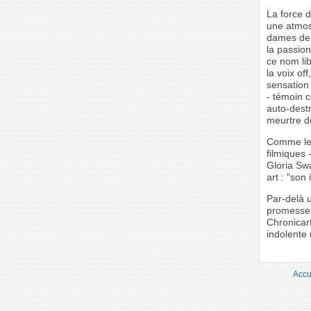
La force d
une atmosp
dames de L
la passio
ce nom lib
la voix of
sensation 
- témoin c
auto-destr
meurtre de
Comme le d
filmiques 
Gloria Sw
art : "son
Par-delà u
promesses 
Chronicar
indolente r
Accu