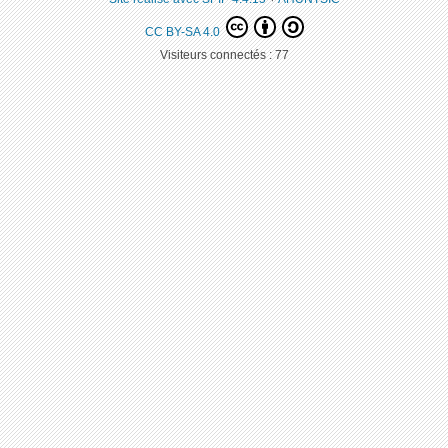
CC BY-SA 4.0
Visiteurs connectés :
77