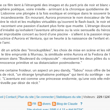
e ce film tient à l’étrangeté des images et du parti pris de noir et blanc 
hère poétique, voire irréelle - arrimant à la chronique quotidienne de 
isbonne une plongée à la fois exotique et onirique dans le souvenir br
n incandescente. En mourant, Aurora prononce le nom évocateur de Ven
ère le récit et les multiples virtualités qu’ouvrent le flash-back, le noir e
f, racontant une passion d’autant plus forte que muette. L’étrange douce
d’irréalité qu’exhalent l’aventure africaine ou la voix sensuelle du héro
et improbable concert au bord d’une piscine - s’allient à la passion imp
uctrice d’Aurora et Ventura, qui se heurte à la naissance de l’enfant et
 l’ami.
it un article des "Inrockuptibles", les choix de mise en scène et les r
- le titre emprunté à Murnau, la similitude entre Aurora et la Fedora de
anson dans "Boulevard du crépuscule" - réunissent les deux pôles du 
 innocence primitive et sa distanciation postmoderne."
ne certaine froideur, un aspect un peu dandy, "Tabou" nous offre de be
de récit, "un étrange lymphatisme poétique" qui tient du sortilège - se
t. "L’aventure est comme une princesse endormie, qu’une voix elle-m
éveille par désir de récit."
eil
|
Contact
|
Plan du site
|
Se connecter
|
Statistiques du site
|
Visiteurs :
229 /
124
?
FR
divers
Blog de Claude
Site réalisé avec SPIP 4.4.15
+
AHUNTSIC