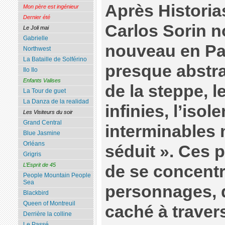
Après Historia
Mon père est ingénieur
Dernier été
Carlos Sorin n
Le Joli mai
Gabrielle
nouveau en Pat
Northwest
La Bataille de Solférino
presque abstrai
Ilo Ilo
Enfants Valises
de la steppe, l
La Tour de guet
La Danza de la realidad
infinies, l’iso
Les Visiteurs du soir
Grand Central
interminables 
Blue Jasmine
Orléans
séduit ». Ces 
Grigris
L’Esprit de 45
de se concentr
People Mountain People
Sea
personnages, d
Blackbird
Queen of Montreuil
caché à travers
Derrière la colline
Le Passé