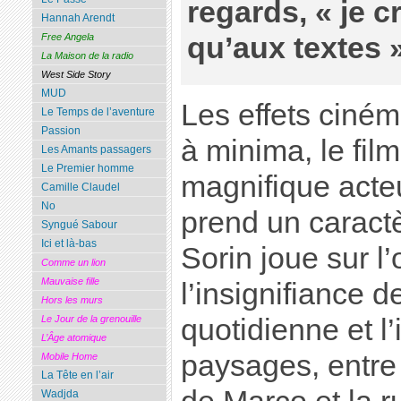
regards, « je c
Hannah Arendt
Free Angela
qu’aux textes »
La Maison de la radio
West Side Story
MUD
Les effets ciné
Le Temps de l’aventure
Passion
à minima, le film
Les Amants passagers
Le Premier homme
magnifique acte
Camille Claudel
No
prend un caract
Syngué Sabour
Ici et là-bas
Sorin joue sur l’
Comme un lion
Mauvaise fille
l’insignifiance 
Hors les murs
quotidienne et l
Le Jour de la grenouille
L’Âge atomique
paysages, entre
Mobile Home
La Tête en l’air
Wadjda