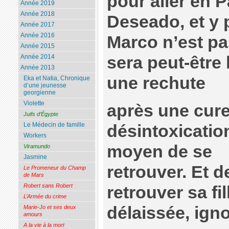
pour aller en 
Année 2019
Année 2018
Deseado, et y 
Année 2017
Année 2016
Marco n’est pa
Année 2015
sera peut-être 
Année 2014
Année 2013
une rechute
Eka et Natia, Chronique
d’une jeunesse
georgienne
Violette
après une cur
Juifs d’Égypte
Le Médecin de famille
désintoxication
Workers
moyen de se
Viramundo
Jasmine
retrouver. Et d
Le Promeneur du Champ
de Mars
Robert sans Robert
retrouver sa fi
L’Armée du crime
délaissée, ig
Marie-Jo et ses deux
amours
A la vie à la mort