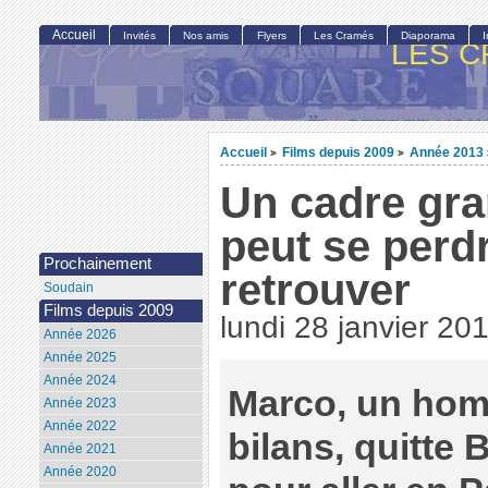
Accueil
Invités
Nos amis
Flyers
Les Cramés
Diaporama
LES C
Accueil
Films depuis 2009
Année 2013
>
>
Un cadre gra
peut se perd
Prochainement
retrouver
Soudain
Films depuis 2009
lundi 28 janvier 20
Année 2026
Année 2025
Année 2024
Marco, un hom
Année 2023
Année 2022
bilans, quitte 
Année 2021
Année 2020