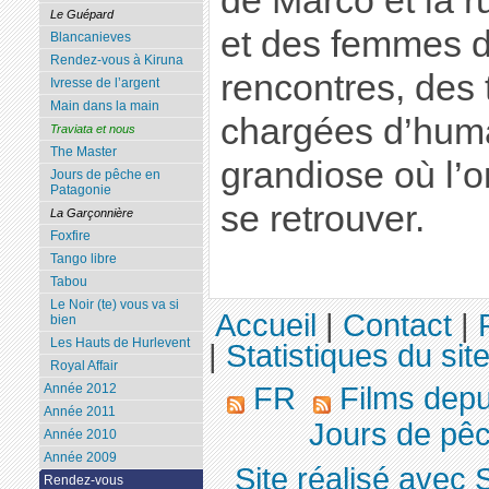
de Marco et la
Le Guépard
et des femmes 
Blancanieves
Rendez-vous à Kiruna
rencontres, des 
Ivresse de l’argent
Main dans la main
chargées d’huma
Traviata et nous
The Master
grandiose où l’
Jours de pêche en
Patagonie
se retrouver.
La Garçonnière
Foxfire
Tango libre
Tabou
Le Noir (te) vous va si
Accueil
|
Contact
|
bien
Les Hauts de Hurlevent
|
Statistiques du sit
Royal Affair
FR
Films dep
Année 2012
Année 2011
Jours de pêc
Année 2010
Année 2009
Site réalisé avec 
Rendez-vous