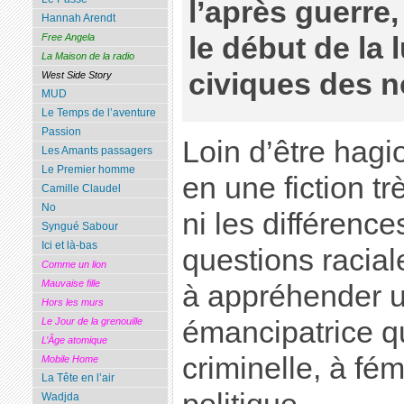
l’après guerre
Hannah Arendt
Free Angela
le début de la 
La Maison de la radio
civiques des n
West Side Story
MUD
Le Temps de l’aventure
Passion
Loin d’être hagio
Les Amants passagers
Le Premier homme
en une fiction tr
Camille Claudel
No
ni les différence
Syngué Sabour
Ici et là-bas
questions racial
Comme un lion
Mauvaise fille
à appréhender u
Hors les murs
émancipatrice q
Le Jour de la grenouille
L’Âge atomique
criminelle, à fém
Mobile Home
La Tête en l’air
Wadjda