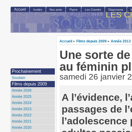
Accueil
Invités
Nos amis
Flyers
Les Cramés
Diaporama
LES C
Accueil
Films depuis 2009
Année 2013
>
>
Une sorte de 
au féminin pl
Prochainement
samedi 26 janvier 
Soudain
Films depuis 2009
Année 2026
A l’évidence, l
Année 2025
Année 2024
passages de l’
Année 2023
Année 2022
l’adolescence
Année 2021
Année 2020