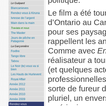
politique.
Le Guépard
Blancanieves
Le film a été to
Rendez-vous à Kiruna
Ivresse de l’argent
d’Ontario au Can
Main dans la main
Traviata et nous
pour ses paysag
The Master
Jours de pêche en
rappellent les a
Patagonie
La Garçonnière
Comme avec
En
Foxfire
Tango libre
réalisateur a to
Tabou
Le Noir (te) vous va si
(et quelques act
bien
Les Hauts de Hurlevent
professionnelles
Royal Affair
Année 2012
sorte de fureur 
Année 2011
Année 2010
pluriel, un enve
Année 2009
Rendez-vous