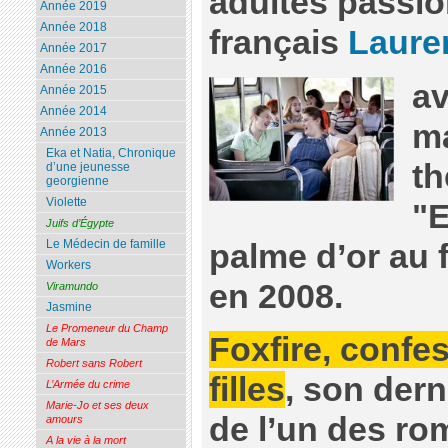
adultes passio
Année 2019
Année 2018
français
Laure
Année 2017
Année 2016
av
Année 2015
Année 2014
ma
Année 2013
Eka et Natia, Chronique
th
d’une jeunesse
georgienne
Violette
"E
Juifs d’Égypte
Le Médecin de famille
palme d’or au 
Workers
en 2008.
Viramundo
Jasmine
Le Promeneur du Champ
Foxfire, confe
de Mars
Robert sans Robert
filles
, son dern
L’Armée du crime
Marie-Jo et ses deux
de l’un des ro
amours
A la vie à la mort