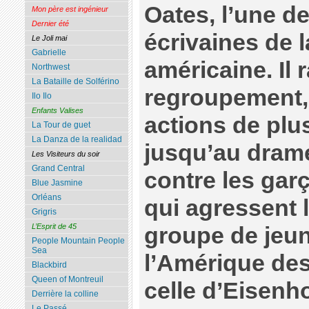
Oates, l’une d
Mon père est ingénieur
Dernier été
écrivaines de l
Le Joli mai
Gabrielle
américaine. Il 
Northwest
La Bataille de Solférino
regroupement, 
Ilo Ilo
Enfants Valises
actions de plus
La Tour de guet
La Danza de la realidad
jusqu’au drame
Les Visiteurs du soir
Grand Central
contre les gar
Blue Jasmine
Orléans
qui agressent 
Grigris
L’Esprit de 45
groupe de jeun
People Mountain People
Sea
l’Amérique de
Blackbird
Queen of Montreuil
celle d’Eisenh
Derrière la colline
Le Passé