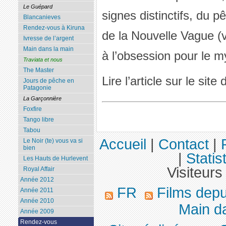
Le Guépard
signes distinctifs, du p
Blancanieves
Rendez-vous à Kiruna
de la Nouvelle Vague (
Ivresse de l’argent
Main dans la main
à l’obsession pour le m
Traviata et nous
The Master
Lire l’article sur le site
Jours de pêche en
Patagonie
La Garçonnière
Foxfire
Tango libre
Tabou
Accueil
|
Contact
|
Le Noir (te) vous va si
bien
|
Statis
Les Hauts de Hurlevent
Visiteurs
Royal Affair
Année 2012
FR
Films dep
Année 2011
Année 2010
Main da
Année 2009
Rendez-vous