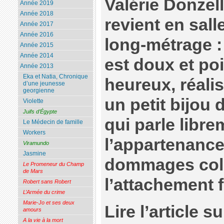
Valérie Donzell
Année 2019
Année 2018
revient en sall
Année 2017
Année 2016
long-métrage 
Année 2015
Année 2014
est doux et poi
Année 2013
Eka et Natia, Chronique
heureux, réalis
d’une jeunesse
georgienne
un petit bijou
Violette
Juifs d’Égypte
qui parle libr
Le Médecin de famille
Workers
l’appartenance
Viramundo
Jasmine
dommages colla
Le Promeneur du Champ
de Mars
l’attachement 
Robert sans Robert
L’Armée du crime
Marie-Jo et ses deux
Lire l’article su
amours
A la vie à la mort