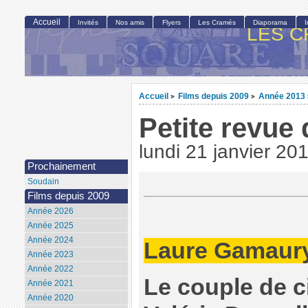
Accueil
Invités
Nos amis
Flyers
Les Cramés
Diaporama
LES C
Accueil
Films depuis 2009
Année 2013
>
>
Petite revue 
lundi 21 janvier 20
Prochainement
Soudain
Films depuis 2009
Année 2026
Année 2025
Année 2024
Laure Gamaur
Année 2023
Année 2022
Le couple de 
Année 2021
Année 2020