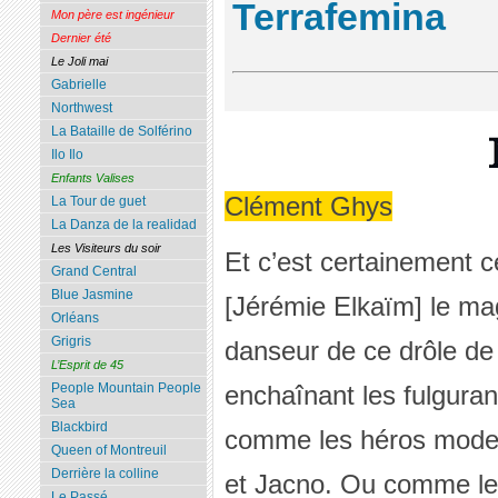
Terrafemina
Mon père est ingénieur
Dernier été
Le Joli mai
Gabrielle
Northwest
La Bataille de Solférino
Ilo Ilo
Enfants Valises
Clément Ghys
La Tour de guet
La Danza de la realidad
Les Visiteurs du soir
Et c’est certainement c
Grand Central
Blue Jasmine
[Jérémie Elkaïm] le mag
Orléans
Grigris
danseur de ce drôle de
L’Esprit de 45
enchaînant les fulgur
People Mountain People
Sea
Blackbird
comme les héros modern
Queen of Montreuil
Derrière la colline
et Jacno. Ou comme le
Le Passé