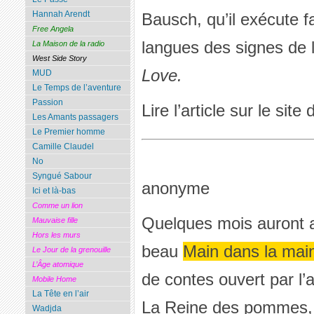
Hannah Arendt
Bausch, qu’il exécute f
Free Angela
langues des signes de 
La Maison de la radio
West Side Story
Love.
MUD
Le Temps de l’aventure
Passion
Lire l’article sur le site
Les Amants passagers
Le Premier homme
Camille Claudel
No
Syngué Sabour
anonyme
Ici et là-bas
Comme un lion
Quelques mois auront ai
Mauvaise fille
Hors les murs
beau
Main dans la mai
Le Jour de la grenouille
L’Âge atomique
de contes ouvert par l’
Mobile Home
La Tête en l’air
La Reine des pommes, d
Wadjda