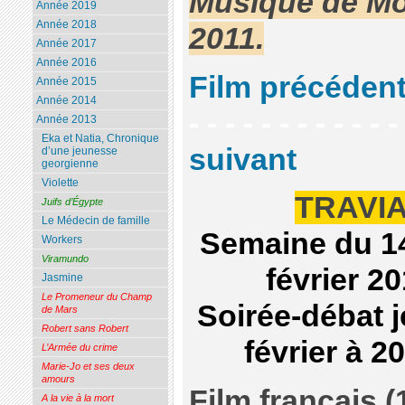
Musique de Mo
Année 2019
Année 2018
2011.
Année 2017
Année 2016
Film précéden
Année 2015
Année 2014
- - - - - - - - - - - 
Année 2013
Eka et Natia, Chronique
suivant
d’une jeunesse
georgienne
Violette
TRAVI
Juifs d’Égypte
Le Médecin de famille
Semaine du 1
Workers
Viramundo
février 2
Jasmine
Le Promeneur du Champ
Soirée-débat j
de Mars
Robert sans Robert
février à 2
L’Armée du crime
Marie-Jo et ses deux
amours
Film français (
A la vie à la mort