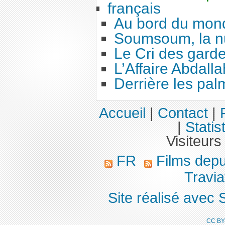
français
Au bord du mon
Soumsoum, la nu
Le Cri des gard
L’Affaire Abdalla
Derrière les pal
Accueil
|
Contact
|
|
Statis
Visiteurs
FR
Films dep
Travia
Site réalisé avec 
CC BY