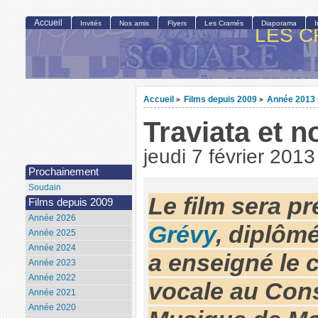
Accueil
Invités
Nos amis
Flyers
Les Cramés
Diaporama
LES C
Accueil
Films depuis 2009
Année 2013
>
>
Traviata et n
jeudi 7 février 2013
Prochainement
Soudain
Le film sera p
Films depuis 2009
Année 2026
Grévy
, diplômé
Année 2025
Année 2024
a enseigné le 
Année 2023
Année 2022
vocale au Cons
Année 2021
Année 2020