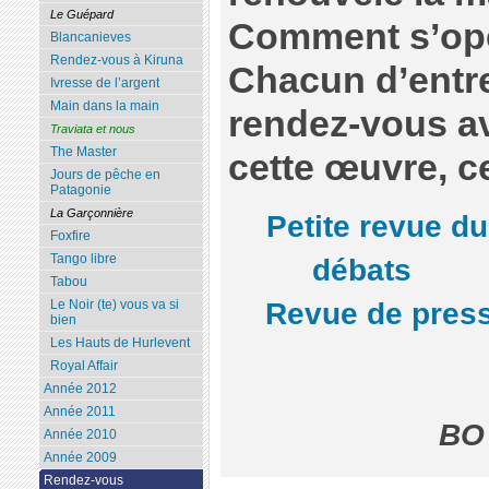
Le Guépard
Comment s’opèr
Blancanieves
Rendez-vous à Kiruna
Chacun d’entre
Ivresse de l’argent
Main dans la main
rendez-vous a
Traviata et nous
The Master
cette œuvre, ce
Jours de pêche en
Patagonie
La Garçonnière
Petite revue du
Foxfire
Tango libre
débats
Tabou
Revue de press
Le Noir (te) vous va si
bien
Les Hauts de Hurlevent
Royal Affair
Année 2012
Année 2011
BO 
Année 2010
Année 2009
Rendez-vous