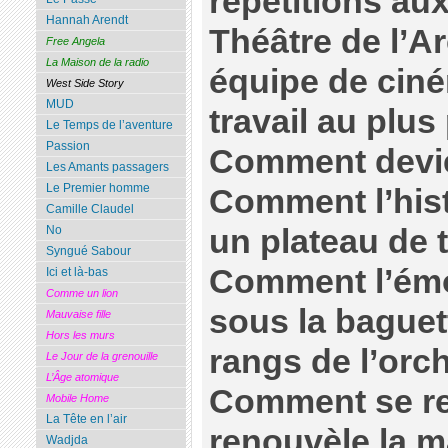
répétitions au
Hannah Arendt
Théâtre de l’A
Free Angela
La Maison de la radio
équipe de ciné
West Side Story
MUD
travail au plus
Le Temps de l’aventure
Passion
Comment devie
Les Amants passagers
Le Premier homme
Comment l’histo
Camille Claudel
un plateau de 
No
Syngué Sabour
Comment l’émot
Ici et là-bas
Comme un lion
sous la baguett
Mauvaise fille
Hors les murs
rangs de l’orc
Le Jour de la grenouille
L’Âge atomique
Comment se re
Mobile Home
La Tête en l’air
renouvèle la m
Wadjda