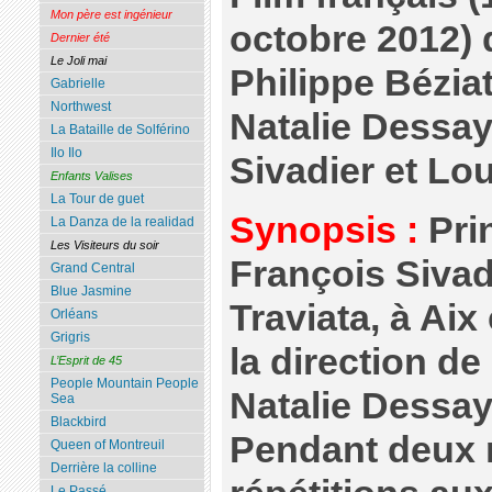
Mon père est ingénieur
octobre 2012) 
Dernier été
Le Joli mai
Philippe Bézia
Gabrielle
Northwest
Natalie Dessay
La Bataille de Solférino
Ilo Ilo
Sivadier et Lo
Enfants Valises
La Tour de guet
Synopsis :
Pri
La Danza de la realidad
Les Visiteurs du soir
François Sivad
Grand Central
Blue Jasmine
Traviata, à Ai
Orléans
Grigris
la direction d
L’Esprit de 45
People Mountain People
Natalie Dessay 
Sea
Blackbird
Pendant deux m
Queen of Montreuil
Derrière la colline
Le Passé