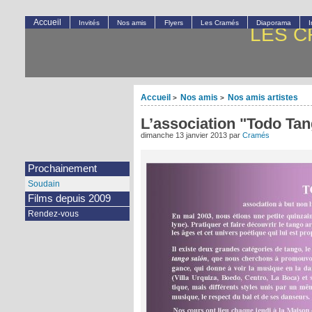
Accueil
Invités
Nos amis
Flyers
Les Cramés
Diaporama
LES C
Accueil
Nos amis
Nos amis artistes
>
>
L’association "Todo Ta
dimanche 13 janvier 2013
par
Cramés
Prochainement
Soudain
Films depuis 2009
Rendez-vous