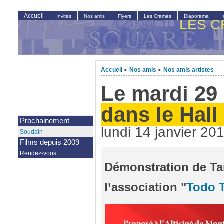
Accueil
Invités
Nos amis
Flyers
Les Cramés
Diaporama
LES C
Accueil
Nos amis
Nos amis artistes
>
>
Le mardi 29
dans le Hall 
Prochainement
lundi 14 janvier 20
Soudain
Films depuis 2009
Rendez-vous
Démonstration de Ta
l’association "
Todo 