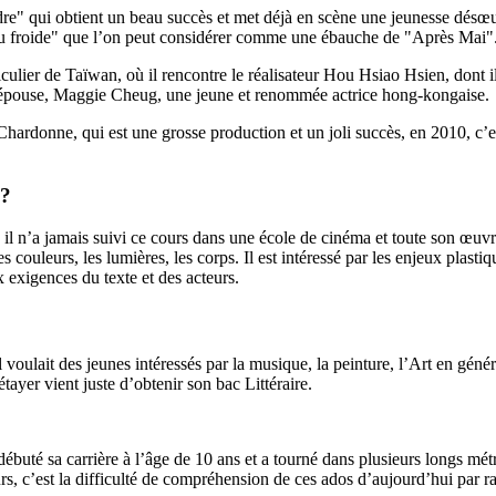
e" qui obtient un beau succès et met déjà en scène une jeunesse désœuv
au froide" que l’on peut considérer comme une ébauche de "Après Mai"
culier de Taïwan, où il rencontre le réalisateur Hou Hsiao Hsien, dont i
e épouse, Maggie Cheug, une jeune et renommée actrice hong-kongaise.
hardonne, qui est une grosse production et un joli succès, en 2010, c’est
 ?
l n’a jamais suivi ce cours dans une école de cinéma et toute son œuvre
 couleurs, les lumières, les corps. Il est intéressé par les enjeux plasti
x exigences du texte et des acteurs.
voulait des jeunes intéressés par la musique, la peinture, l’Art en génér
tayer vient juste d’obtenir son bac Littéraire.
débuté sa carrière à l’âge de 10 ans et a tourné dans plusieurs longs mét
, c’est la difficulté de compréhension de ces ados d’aujourd’hui par rap