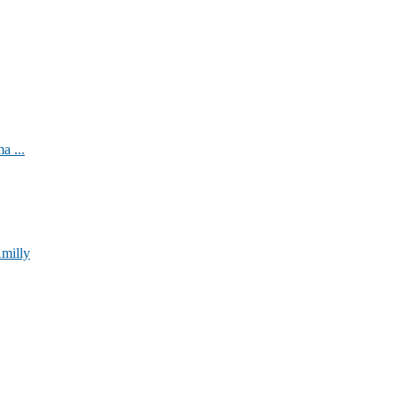
a ...
Amilly