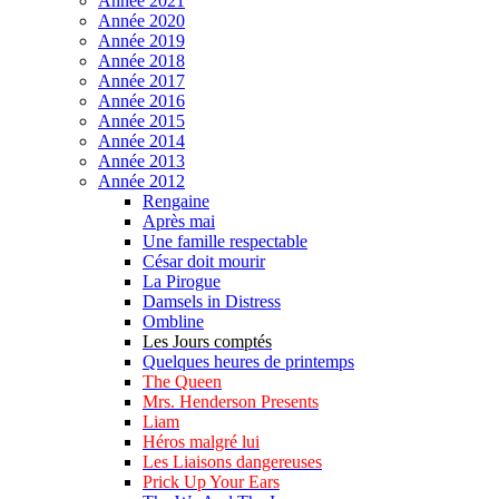
Année 2021
Année 2020
Année 2019
Année 2018
Année 2017
Année 2016
Année 2015
Année 2014
Année 2013
Année 2012
Rengaine
Après mai
Une famille respectable
César doit mourir
La Pirogue
Damsels in Distress
Ombline
Les Jours comptés
Quelques heures de printemps
The Queen
Mrs. Henderson Presents
Liam
Héros malgré lui
Les Liaisons dangereuses
Prick Up Your Ears