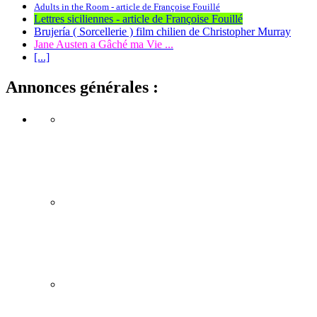
Adults in the Room - article de Françoise Fouillé
Lettres siciliennes - article de Françoise Fouillé
Brujería ( Sorcellerie ) film chilien de Christopher Murray
Jane Austen a Gâché ma Vie ...
[...]
Annonces générales :