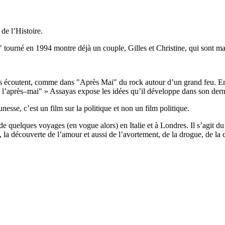
de l’Histoire.
" tourné en 1994 montre déjà un couple, Gilles et Christine, qui sont ma
nistes écoutent, comme dans "Après Mai" du rock autour d’un grand feu.
e l’après–mai" » Assayas expose les idées qu’il développe dans son derni
nesse, c’est un film sur la politique et non un film politique.
de quelques voyages (en vogue alors) en Italie et à Londres. Il s’agit du
découverte de l’amour et aussi de l’avortement, de la drogue, de la con