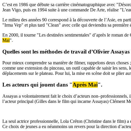
C’est en 1986 que débute sa carrière cinématographique avec "Désordr
Jean Vigo, puis en 1994 suite à une commande De Arte, réalise "L’e
Le milieu des années 90 correspond à la découverte de l’Asie, en parti
"Irma Vep" et plus tard "Clean" avec celle qui deviendra sa premièr
En 2000, il tourne "Les destinées sentimentales" d’après le roman de C
Mai
".
Quelles sont les méthodes de travail d’Olivier Assayas
Pour mieux comprendre sa manière de filmer, rappelons deux choses ; i
comme une extension du pinceau, un outil capable de saisir les sens, les
déplacements sur le plateau. Pour lui, la mise en scène doit se plier au
Les acteurs qui jouent dans "
Après Mai
".
Assayas a volontairement fait le choix d’acteurs non–professionnels, il 
l’acteur principal (Gilles dans le film qui incarne Assayas) Clément Mé
La seul actrice professionnelle, Lola Créton (Christine dans le film) a 
Ce choix de jeunes a eu néanmoins un revers pour la direction d’acteurs