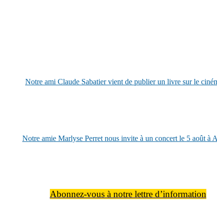
Notre ami Claude Sabatier vient de publier un livre sur le ciném
Notre amie Marlyse Perret nous invite à un concert le 5 août à 
Abonnez-vous à notre lettre d’information