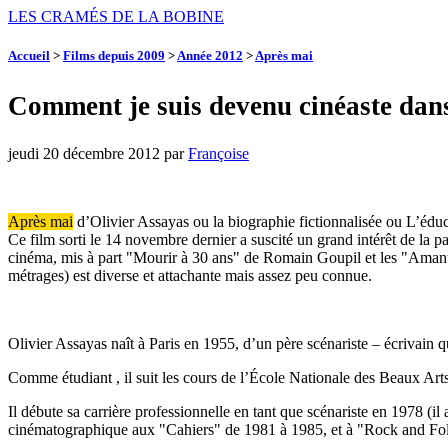
LES CRAMÉS DE LA BOBINE
Accueil
>
Films depuis 2009
>
Année 2012
>
Après mai
Comment je suis devenu cinéaste dans
jeudi 20 décembre 2012
par
Françoise
Après mai
d’Olivier Assayas ou la biographie fictionnalisée ou L’éduc
Ce film sorti le 14 novembre dernier a suscité un grand intérêt de la 
cinéma, mis à part "Mourir à 30 ans" de Romain Goupil et les "Amants
métrages) est diverse et attachante mais assez peu connue.
Olivier Assayas naît à Paris en 1955, d’un père scénariste – écrivain 
Comme étudiant , il suit les cours de l’École Nationale des Beaux Arts d
Il débute sa carrière professionnelle en tant que scénariste en 1978 (il
cinématographique aux "Cahiers" de 1981 à 1985, et à "Rock and Fo