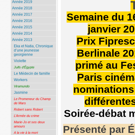
Année 2019
Année 2018
Semaine du 1
Année 2017
Année 2016
janvier 2
Année 2015
Année 2014
Prix Fipresci
Année 2013
Eka et Natia, Chronique
Berlinale 20
d’une jeunesse
georgienne
Violette
primé au Fes
Juifs d’Égypte
Le Médecin de famille
Paris ciném
Workers
nominations
Viramundo
Jasmine
différente
Le Promeneur du Champ
de Mars
Robert sans Robert
Soirée-débat m
L’Armée du crime
Marie-Jo et ses deux
Présenté par É
amours
A la vie à la mort