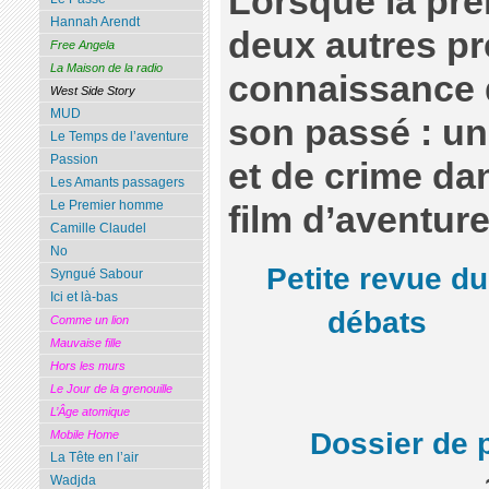
Lorsque la pre
Hannah Arendt
deux autres p
Free Angela
La Maison de la radio
connaissance 
West Side Story
MUD
son passé : un
Le Temps de l’aventure
Passion
et de crime da
Les Amants passagers
Le Premier homme
film d’aventure
Camille Claudel
No
Petite revue du
Syngué Sabour
Ici et là-bas
débats
Comme un lion
Mauvaise fille
Hors les murs
Le Jour de la grenouille
L’Âge atomique
Dossier de 
Mobile Home
La Tête en l’air
Wadjda