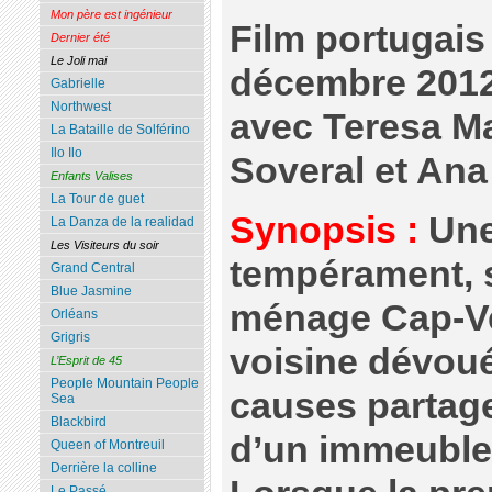
Mon père est ingénieur
Film portugais 
Dernier été
Le Joli mai
décembre 201
Gabrielle
Northwest
avec Teresa M
La Bataille de Solférino
Ilo Ilo
Soveral et Ana
Enfants Valises
La Tour de guet
Synopsis :
Une 
La Danza de la realidad
Les Visiteurs du soir
tempérament, 
Grand Central
Blue Jasmine
ménage Cap-Ve
Orléans
Grigris
voisine dévou
L’Esprit de 45
People Mountain People
causes partag
Sea
Blackbird
d’un immeuble
Queen of Montreuil
Derrière la colline
Le Passé