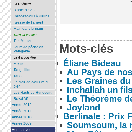
Le Guépard
Blancanieves
Rendez-vous à Kiruna
Ivresse de l’argent
Main dans la main
Traviata et nous
The Master
Mots-clés
Jours de pêche en
Patagonie
La Garçonnière
Éliane Bideau
Foxfire
Au Pays de nos
Tango libre
Tabou
Les Graines du
Le Noir (te) vous va si
bien
Inchallah un fil
Les Hauts de Hurlevent
Le Théorème de
Royal Affair
Joyland
Année 2012
Année 2011
Berlinale : Prix 
Année 2010
Soumsoum, la n
Année 2009
Rendez-vous