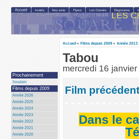
Accueil
Invités
Nos amis
Flyers
Les Cramés
Diaporama
LES C
Accueil
Films depuis 2009
Année 2013
>
>
Tabou
mercredi 16 janvie
Prochainement
Soudain
Film précéden
Films depuis 2009
Année 2026
- - - - - - - - - - -
Année 2025
Année 2024
Dans le ca
Année 2023
Année 2022
Té
Année 2021
Année 2020