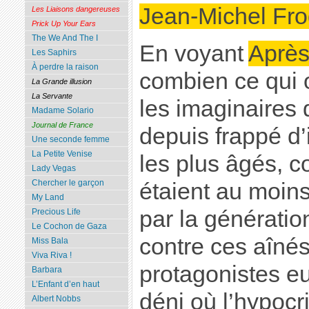
Jean-Michel Fr
Les Liaisons dangereuses
Prick Up Your Ears
The We And The I
En voyant
Après
Les Saphirs
À perdre la raison
combien ce qui o
La Grande illusion
La Servante
les imaginaires 
Madame Solario
Journal de France
depuis frappé d’
Une seconde femme
La Petite Venise
les plus âgés, co
Lady Vegas
Chercher le garçon
étaient au moins
My Land
par la génératio
Precious Life
Le Cochon de Gaza
contre ces aînés
Miss Bala
Viva Riva !
protagonistes 
Barbara
L’Enfant d’en haut
déni où l’hypocr
Albert Nobbs