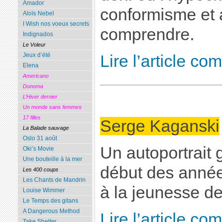
Amador
conformisme et a
Aloïs Nebel
I Wish nos voeux secrets
comprendre.
Indignados
Le Voleur
Jeux d’été
Lire l’article co
Elena
Americano
Donoma
L’Hiver dernier
Un monde sans femmes
17 filles
Serge Kaganski
La Balade sauvage
Oslo 31 août
Un autoportrait 
Oki’s Movie
Une bouteille à la mer
début des année
Les 400 coups
Les Chants de Mandrin
à la jeunesse de
Louise Wimmer
Le Temps des gitans
A Dangerous Method
Lire l’article co
Take Shelter