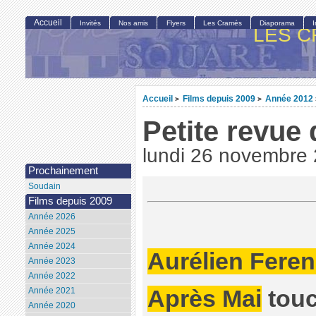
Accueil
Invités
Nos amis
Flyers
Les Cramés
Diaporama
LES C
Accueil
Films depuis 2009
Année 2012
>
>
Petite revue 
lundi 26 novembre
Prochainement
Soudain
Films depuis 2009
Année 2026
Année 2025
Année 2024
Aurélien Feren
Année 2023
Année 2022
Année 2021
Après Mai
touc
Année 2020