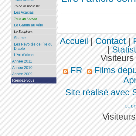
To be or not to be
Les Acacias
Tous au Larzac
Le Gamin au vélo
Le Soupirant
Shame
Accueil
|
Contact
|
Les Révoltés de l’île du
|
Statis
Diable
L’Art d’aimer
Visiteurs
Année 2011
FR
Films dep
Année 2010
Année 2009
Apr
Rendez-vous
Site réalisé avec 
CC BY
Visiteur