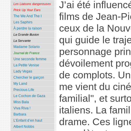
J’ai été influenc
Les Liaisons dangereuses
Prick Up Your Ears
films de Jean-Pi
The We And The I
Les Saphirs
ceux de la Nouve
À perdre la raison
La Grande illusion
qui guide le tra
La Servante
Madame Solario
personnage princ
Journal de France
Une seconde femme
dévoilement prog
La Petite Venise
Lady Vegas
de complots. Une
Chercher le garçon
me vient du cin
My Land
Precious Life
familial", et sur
Le Cochon de Gaza
Miss Bala
italiens. La famil
Viva Riva !
Barbara
drame. Ces lign
L’Enfant d’en haut
Albert Nobbs