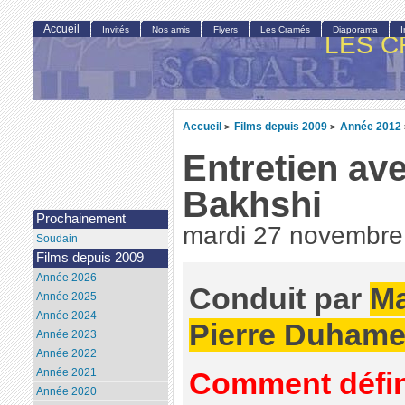
Accueil
Invités
Nos amis
Flyers
Les Cramés
Diaporama
LES C
Accueil
Films depuis 2009
Année 2012
>
>
Entretien a
Bakhshi
Prochainement
mardi 27 novembre
Soudain
Films depuis 2009
Année 2026
Conduit par
Ma
Année 2025
Année 2024
Pierre Duhamel
Année 2023
Année 2022
Année 2021
Comment défin
Année 2020