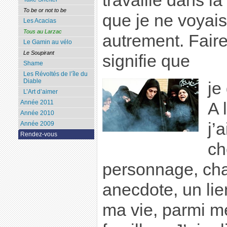
travaille dans la
To be or not to be
que je ne voyai
Les Acacias
Tous au Larzac
autrement. Fair
Le Gamin au vélo
Le Soupirant
signifie que
Shame
Les Révoltés de l’île du
Diable
je
L’Art d’aimer
Année 2011
A 
Année 2010
j’
Année 2009
Rendez-vous
ch
personnage, cha
anecdote, un lie
ma vie, parmi m