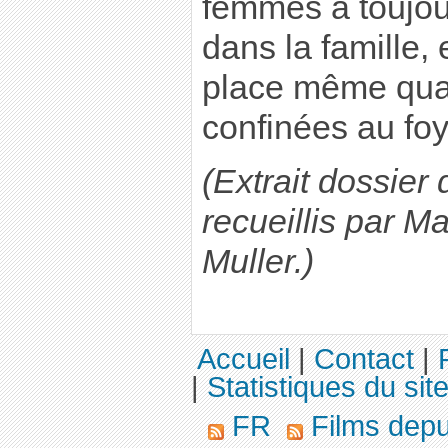
femmes a toujou
dans la famille, 
place même quan
confinées au foy
(Extrait dossier
recueillis par M
Muller.)
Accueil
|
Contact
|
|
Statistiques du sit
FR
Films dep