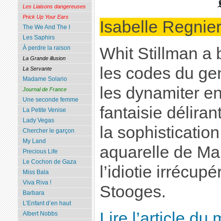
Les Liaisons dangereuses
Prick Up Your Ears
Isabelle Regnie
The We And The I
Les Saphirs
Whit Stillman a
À perdre la raison
La Grande illusion
les codes du gen
La Servante
Madame Solario
les dynamiter en
Journal de France
Une seconde femme
fantaisie délira
La Petite Venise
Lady Vegas
la sophisticatio
Chercher le garçon
My Land
aquarelle de Ma
Precious Life
Le Cochon de Gaza
l’idiotie irrécup
Miss Bala
Viva Riva !
Stooges.
Barbara
L’Enfant d’en haut
Lire l’article d
Albert Nobbs