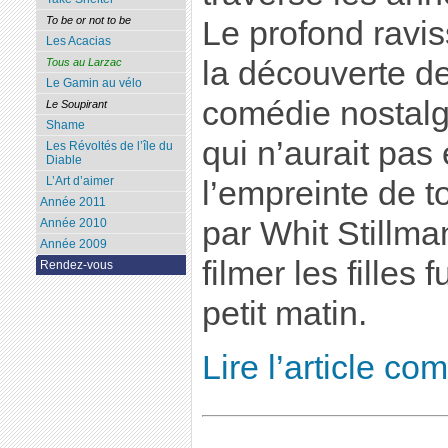
To be or not to be
Le profond ravi
Les Acacias
la découverte d
Tous au Larzac
Le Gamin au vélo
comédie nostal
Le Soupirant
Shame
qui n’aurait pas
Les Révoltés de l’île du
Diable
L’Art d’aimer
l’empreinte de t
Année 2011
par Whit Stillma
Année 2010
Année 2009
filmer les filles
Rendez-vous
petit matin.
Lire l’article co