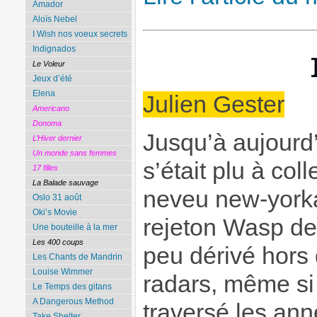
Amador
Aloïs Nebel
I Wish nos voeux secrets
Indignados
Le Voleur
Jeux d’été
Elena
Julien Gester
Americano
Donoma
Jusqu’à aujourd’
L’Hiver dernier
Un monde sans femmes
s’était plu à coll
17 filles
La Balade sauvage
neveu new-york
Oslo 31 août
Oki’s Movie
rejeton Wasp de
Une bouteille à la mer
Les 400 coups
peu dérivé hors
Les Chants de Mandrin
Louise Wimmer
radars, même si 
Le Temps des gitans
A Dangerous Method
traversé les anné
Take Shelter