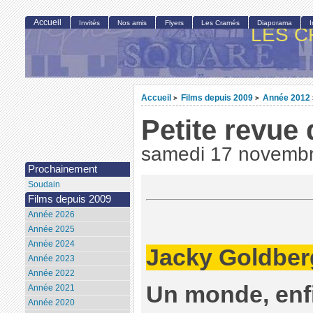
Accueil
Invités
Nos amis
Flyers
Les Cramés
Diaporama
LES C
Accueil
Films depuis 2009
Année 2012
>
>
Petite revue 
samedi 17 novemb
Prochainement
Soudain
Films depuis 2009
Année 2026
Année 2025
Année 2024
Jacky Goldber
Année 2023
Année 2022
Un monde, enfi
Année 2021
Année 2020