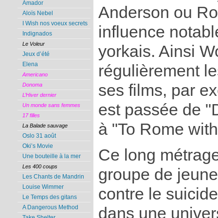
Amador
Anderson ou Roh
Aloïs Nebel
I Wish nos voeux secrets
influence notabl
Indignados
Le Voleur
yorkais. Ainsi 
Jeux d’été
Elena
régulièrement le
Americano
ses films, par 
Donoma
L’Hiver dernier
est passée de "
Un monde sans femmes
17 filles
à "To Rome with
La Balade sauvage
Oslo 31 août
Oki’s Movie
Ce long métrage 
Une bouteille à la mer
Les 400 coups
groupe de jeunes
Les Chants de Mandrin
Louise Wimmer
contre le suicide
Le Temps des gitans
A Dangerous Method
dans une univers
Take Shelter