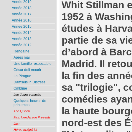
Whit Stillman e
Année 2019
Année 2018
1952 à Washingt
Année 2017
Année 2016
études à Harva
Année 2015
Année 2014
partie de sa vi
Année 2013
Année 2012
d’abord à Barc
Rengaine
Après mai
Madrid. Il ret
Une famille respectable
César doit mourir
la fin des anné
La Pirogue
Damsels in Distress
sa "trilogie",
Ombline
Les Jours comptés
comédies ayan
Quelques heures de
printemps
la haute bour
The Queen
Mrs. Henderson Presents
nord-est des É
Liam
Héros malgré lui