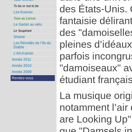
des États-Unis. 
To be or not to be
Les Acacias
fantaisie délira
Tous au Larzac
Le Gamin au vélo
des "damoiselle
Le Soupirant
Shame
pleines d’idéaux
Les Révoltés de l’île du
Diable
parfois incongru
L’Art d’aimer
Année 2011
"damoiseaux" av
Année 2010
Année 2009
étudiant françai
Rendez-vous
La musique orig
notamment l’air
are Looking Up".
que "Damsels in D