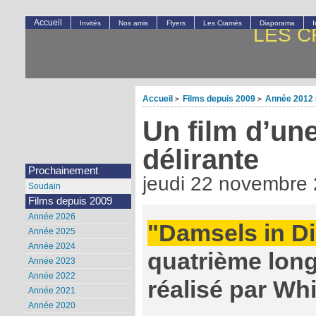
Accueil
Invités
Nos amis
Flyers
Les Cramés
Diaporama
LES C
Accueil
Films depuis 2009
Année 2012
>
>
Un film d’une
délirante
Prochainement
jeudi 22 novembre
Soudain
Films depuis 2009
Année 2026
"Damsels in D
Année 2025
Année 2024
quatrième long
Année 2023
Année 2022
réalisé par Whi
Année 2021
Année 2020