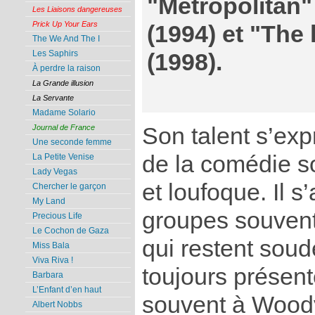
"Metropolitan"
Les Liaisons dangereuses
Prick Up Your Ears
(1994) et "The 
The We And The I
Les Saphirs
(1998).
À perdre la raison
La Grande illusion
La Servante
Madame Solario
Son talent s’exp
Journal de France
Une seconde femme
de la comédie so
La Petite Venise
Lady Vegas
et loufoque. Il s
Chercher le garçon
My Land
groupes souvent
Precious Life
Le Cochon de Gaza
qui restent soud
Miss Bala
Viva Riva !
toujours présen
Barbara
L’Enfant d’en haut
souvent à Wood
Albert Nobbs