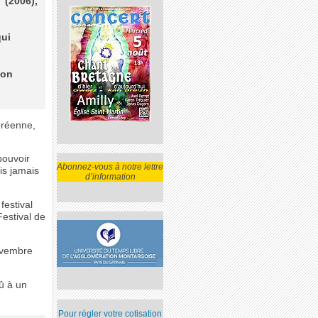
" (2006),
qui
son
oréenne,
pouvoir
Abonnez-vous à notre lettre
is jamais
d’information
festival
estival de
ovembre
û à un
Pour régler votre cotisation