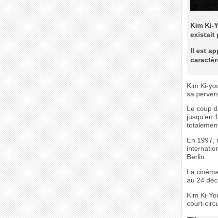
Kim Ki-Y
existait
Il est a
caractèr
Kim Ki-you
sa pervers
Le coup d’
jusqu’en 
totalemen
En 1997, u
internati
Berlin.
La cinéma
au 24 dé
Kim Ki-Yo
court-circ