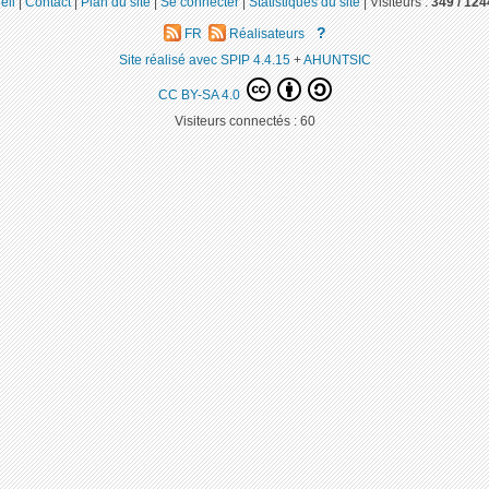
eil
|
Contact
|
Plan du site
|
Se connecter
|
Statistiques du site
|
Visiteurs :
349 /
124
?
FR
Réalisateurs
Site réalisé avec SPIP 4.4.15
+
AHUNTSIC
CC BY-SA 4.0
Visiteurs connectés :
60