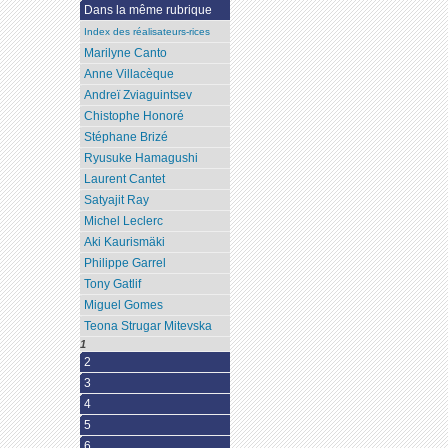
Dans la même rubrique
Index des réalisateurs-rices
Marilyne Canto
Anne Villacèque
Andreï Zviaguintsev
Chistophe Honoré
Stéphane Brizé
Ryusuke Hamagushi
Laurent Cantet
Satyajit Ray
Michel Leclerc
Aki Kaurismäki
Philippe Garrel
Tony Gatlif
Miguel Gomes
Teona Strugar Mitevska
1
2
3
4
5
6