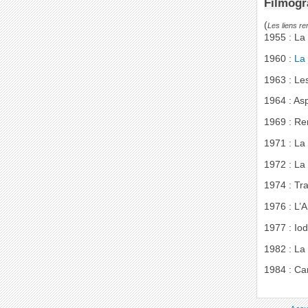
Filmogr
(
Les liens r
1955 : La
1960 :
La
1963 : Les
1964 : As
1969 : Re
1971 : L
1972 : La
1974 : Tr
1976 : L’
1977 : Io
1982 : La
1984 : Ca