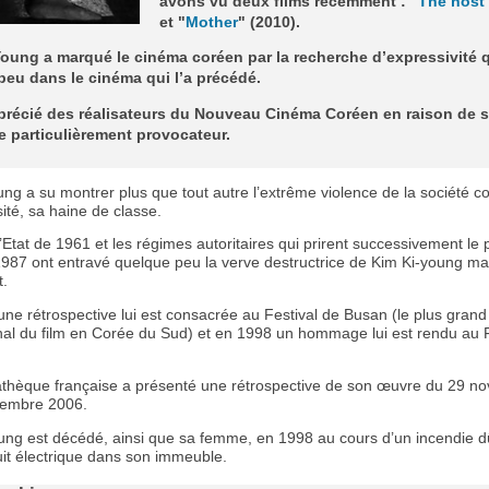
avons vu deux films récemment : "
The host
et "
Mother
" (2010).
oung a marqué le cinéma coréen par la recherche d’expressivité 
 peu dans le cinéma qui l’a précédé.
pprécié des réalisateurs du Nouveau Cinéma Coréen en raison de 
e particulièrement provocateur.
ng a su montrer plus que tout autre l’extrême violence de la société c
ité, sa haine de classe.
Etat de 1961 et les régimes autoritaires qui prirent successivement le 
1987 ont entravé quelque peu la verve destructrice de Kim Ki-young ma
t.
ne rétrospective lui est consacrée au Festival de Busan (le plus grand 
onal du film en Corée du Sud) et en 1998 un hommage lui est rendu au F
thèque française a présenté une rétrospective de son œuvre du 29 n
cembre 2006.
ung est décédé, ainsi que sa femme, en 1998 au cours d’un incendie d
uit électrique dans son immeuble.