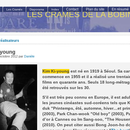
Contact
Plan du site
En résumé
Les Cramés
Diaporama
Index
LES CRAMÉS DE LA BOBI
éalisateurs
-young
octobre 2012
par
Danièle
Kim Ki-young
est né en 1919 à Séoul. Sa car
commence en 1955 et il a réalisé une trenta
films en quarante ans. Seuls 18 long-métrag
été retrouvés sur les 30.
S’il est très peu connu en Europe, il est adu
les jeunes cinéastes sud-coréens tels que K
duk "Printemps, été, automne, hiver…et pri
(2003), Park Chan-wook "Old boy" (2003), P
d’or à Cannes ou Im Sang-soo, "The House
(2010). On peut citer aussi Bong Joon-ho d