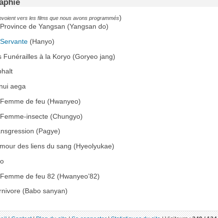
aphie
)
envoient vers les films que nous avons programmés
 Province de Yangsan (Yangsan do)
 Servante
(Hanyo)
 Funérailles à la Koryo (Goryeo jang)
phalt
nui aega
a Femme de feu (Hwanyeo)
 Femme-insecte (Chungyo)
ansgression (Pagye)
Amour des liens du sang (Hyeolyukae)
do
 Femme de feu 82 (Hwanyeo’82)
rnivore (Babo sanyan)