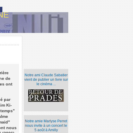
NE
rière
Notre ami Claude Sabatier
ine de
vient de publier un livre sur
es ont
le cinéma ...
lé par
im Ki-
ntemps"
alme
Notre amie Marlyse Perret
maid"
nous invite à un concert le
ont nous
5 août à Amilly