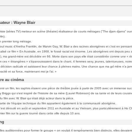
sateur : Wayne Blair
iste (séries TV) metteur en scène (théatre) réalisateur de courts métrages ("The djarn djarns" ours
lin).
on premier long métrage.
soul music d’Aretha Franklin, de Marvin Gay, W. Blair a des racines aborigènes et c’est en pensan
éalisé ce film « En Australie, en 1968, le fossé racial est énorme. Les aborigènes ont depuis peu a
), ma grand-mère est décédée en 66. Morte dans son pays elle était considérée comme une « ét
lm ces « étrangères » s’épanouissaient dans le chant. 4 femmes sexy, jeunes, talentueuses, noires
décision radicale et saisissent leur chance à pleines mains. Une chance que ma gd mère n’a jam
acité et sa force, maintenant moi je l’ai. »
tre au cinéma
nir un film, les saphirs étaient une pièce de théâtre jouée à partir de 2005 avec un immense suc
y Briggs qui s’est inspiré de l’histoire de sa mère (Laurel Robinson) de sa tante et de leurs cousine
u film avec W. Blair qui était déjà acteur dans la pièce.
rtie de l’équipe technique du film appartient également à la communauté aborigène.
’est déroulé en août et septembre 2011 en Australie et au Vietnam, plus particulièrement à Ho C
ier film sur la guerre tourné dans cette ville depuis 10 ans.
ing
lles auditionnées pour former le groupe « on voulait 4 tempéraments bien distincts, elles devaient