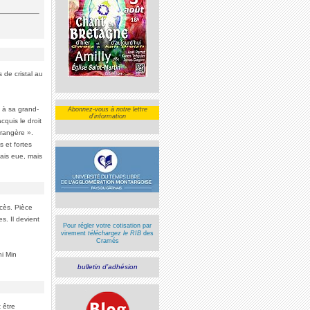
 de cristal au
t à sa grand-
Abonnez-vous à notre lettre
d’information
cquis le droit
rangère ».
 et fortes
ais eue, mais
cès. Pièce
s. Il devient
Pour régler votre cotisation par
virement
téléchargez le RIB
des
Cramés
hi Min
bulletin d’adhésion
 être