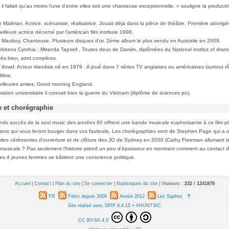
il fallait qu’au moins l’une d’entre elles soit une chanteuse exceptionnelle. » souligne la productri
 Mailman. Actrice, scénariste, réalisatrice. Jouait déjà dans la pièce de théâtre. Première aborig
meilleure actrice décerné par l’américan film institute 1998.
ca Mauboy. Chanteuse. Plusieurs disques d’or. 2ème album le plus vendu en Australie en 2009.
ebbens Cynthia : Miranda Tapsell . Toutes deux de Darwin, diplômées du National institut of drama
rès bien, sont complices.
o’dowd. Acteur irlandais né en 1979 . A joué dans 7 séries TV anglaises ou américaines (surtout r
films.
eilleures amies, Good morning England.
ation universitaire il connait bien la guerre du Vietnam (diplôme de sciences po).
 et chorégraphie
ds succès de la soul music des années 60 offrent une bande musicale euphorisante à ce film pl
ions qui vous feront bouger dans vos fauteuils. Les chorégraphies sont de Stephen Page qui a o
des cérémonies d’ouverture et de clôture des JO de Sydney en 2000 (Cathy Freeman allumant la
usicale ? Pas seulement l’histoire prend un peu d’épaisseur en montrant comment au contact 
es 4 jeunes femmes se bâtirent une conscience politique.
Accueil
|
Contact
|
Plan du site
|
Se connecter
|
Statistiques du site
|
Visiteurs :
232 /
1241878
?
FR
Films depuis 2009
Année 2012
Les Saphirs
Site réalisé avec SPIP 4.4.15
+
AHUNTSIC
CC BY-SA 4.0