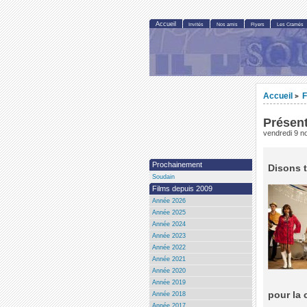
Accueil
Invités
Nos amis
Flyers
Les Cramés
Accueil
F
>
Présent
vendredi 9 
Prochainement
Disons t
Soudain
Films depuis 2009
Année 2026
Année 2025
Année 2024
Année 2023
Année 2022
Année 2021
Année 2020
Année 2019
pour la
Année 2018
Année 2017