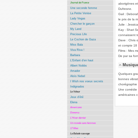
Journal de France
aborigènes et 
Une seconde femme
Dufresne.
La Petite Venise
Gail : Deborah
Lady Vegas
le prix de la 
Chercher le garçon
Julie : Jessi
My Land
Kay : Shari S
Precious Life
connaissent t
Le Cochon de Gaza
Dave : Chris 
Miss Bala
et compte 18 
Viva Riva !
Films : Mes m
Barbara
De par sa form
L’Enfant d’en haut
Musique
Albert Nobbs
Amador
Quelques gran
Aloïs Nebel
bonnes vibrat
I Wish nos voeux secrets
chorégraphie 
Indignados
Une comédie m
Le Voleur
américaines c
Jeux d’été
Elena
Americano
Donoma
L’Hiver dernier
Un monde sans femmes
17 filles
La Balade sauvage