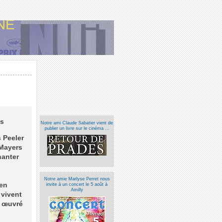
NE
es
Notre ami Claude Sabatier vient de
publier un livre sur le cinéma ...
 Peeler
 Mayers
hanter
Notre amie Marlyse Perret nous
 en
invite à un concert le 5 août à
Amilly
 vivent
p œuvré