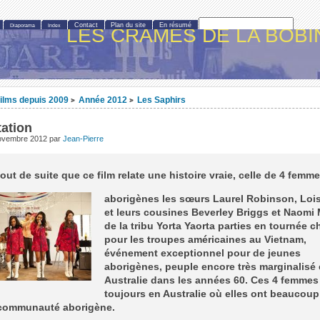
Contact
Plan du site
En résumé
Diaporama
Index
LES CRAMÉS DE LA BOBI
ilms depuis 2009
Année 2012
Les Saphirs
>
>
ation
novembre 2012
par
Jean-Pierre
out de suite que ce film relate une histoire vraie, celle de 4 femm
aborigènes les sœurs Laurel Robinson, Lois
et leurs cousines Beverley Briggs et Naomi
de la tribu Yorta Yaorta parties en tournée c
pour les troupes américaines au Vietnam,
événement exceptionnel pour de jeunes
aborigènes, peuple encore très marginalisé
Australie dans les années 60. Ces 4 femmes
toujours en Australie où elles ont beaucou
 communauté aborigène.