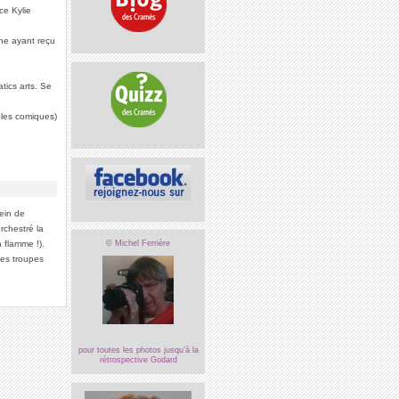
ce Kylie
ène ayant reçu
tics arts. Se
ôles comiques)
ein de
rchestré la
 flamme !).
© Michel Ferrière
des troupes
pour toutes les photos jusqu’à la
rétrospective Godard