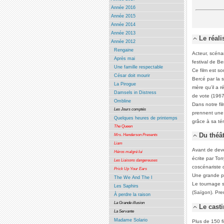
Année 2016
Année 2015
Année 2014
Année 2013
Le réali
Année 2012
Rengaine
Acteur, scénar
Après mai
festival de Ber
Une famille respectable
Ce film est s
César doit mourir
Bercé par la 
La Pirogue
mère qu’il a r
Damsels in Distress
de vote (1967
Ombline
Dans notre fi
Les Jours comptés
prennent une 
Quelques heures de printemps
grâce à sa tén
The Queen
Du théâ
Mrs. Henderson Presents
Liam
Avant de deve
Héros malgré lui
écrite par Ton
Les Liaisons dangereuses
coscénariste d
Prick Up Your Ears
Une grande pa
The We And The I
Le tournage s
Les Saphirs
(Saïgon). Prem
À perdre la raison
La Grande illusion
Le cast
La Servante
Madame Solario
Plus de 150 fi