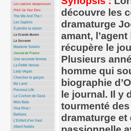
Synopsis :
Lor
Les Liaisons dangereuses
découvre les c
Prick Up Your Ears
The We And The I
dramaturge Jo
Les Saphirs
À perdre la raison
amant, l’agent 
La Grande illusion
La Servante
récupère le jou
Madame Solario
Journal de France
Plusieurs anné
Une seconde femme
La Petite Venise
homme qui souh
Lady Vegas
Chercher le garçon
biographie d’O
My Land
Precious Life
le journal. Il y
Le Cochon de Gaza
Miss Bala
tourmenté des 
Viva Riva !
dramaturge et 
Barbara
L’Enfant d’en haut
passionnelle a
Albert Nobbs