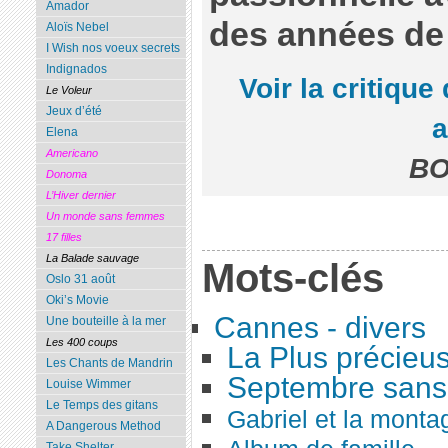
Amador
des années de
Aloïs Nebel
I Wish nos voeux secrets
Indignados
Voir la critique 
Le Voleur
Jeux d’été
Elena
Americano
BO
Donoma
L’Hiver dernier
Un monde sans femmes
17 filles
La Balade sauvage
Mots-clés
Oslo 31 août
Oki’s Movie
Cannes - divers
Une bouteille à la mer
Les 400 coups
La Plus précieu
Les Chants de Mandrin
Septembre sans 
Louise Wimmer
Le Temps des gitans
Gabriel et la monta
A Dangerous Method
Take Shelter