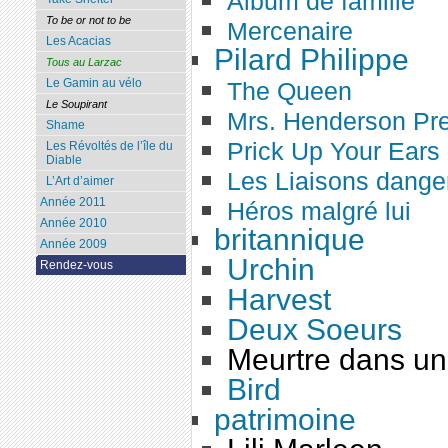
Album de famille
To be or not to be
Mercenaire
Les Acacias
Pilard Philippe
Tous au Larzac
Le Gamin au vélo
The Queen
Le Soupirant
Mrs. Henderson Pr
Shame
Prick Up Your Ears
Les Révoltés de l’île du
Diable
Les Liaisons dange
L’Art d’aimer
Année 2011
Héros malgré lui
Année 2010
britannique
Année 2009
Urchin
Rendez-vous
Harvest
Deux Soeurs
Meurtre dans un
Bird
patrimoine