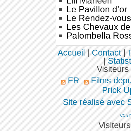
Lili Marleen
Le Pavillon d’or
Le Rendez-vous
Les Chevaux de
Palombella Ros
Accueil
|
Contact
|
|
Statis
Visiteurs
FR
Films dep
Prick U
Site réalisé avec 
CC BY
Visiteur