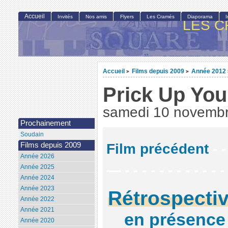
Accueil
Invités
Nos amis
Flyers
Les Cramés
Diaporama
LES C
Accueil
Films depuis 2009
Année 2012
>
>
Prick Up You
samedi 10 novemb
Prochainement
Soudain
Film précédent
- -
Films depuis 2009
Année 2026
— - - - - - - - - - - - -
Année 2025
Année 2024
Année 2023
Rétrospecti
Année 2022
Année 2021
en présence 
Année 2020