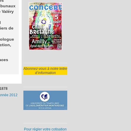
es
ribunaux
 Valéry
d
iers de
nologue
ction,
races
Abonnez-vous à notre lettre
d’information
1878
nnée 2012
Pour régler votre cotisation