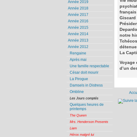
Vie mode
Année 2019
psychiat
Année 2018
français
Année 2017
Giscard 
Année 2016
Présiden
Année 2015
Depardon
Année 2014
notre hi
Année 2013
Tchécosl
détenue 
Année 2012
La Capti
Rengaine
Après mai
Voyage c
Une famille respectable
d’un de
César doit mourir
La Pirogue
Damsels in Distress
Ombline
Accu
Les Jours comptés
Quelques heures de
printemps
The Queen
Mrs. Henderson Presents
Liam
Héros malgré lui