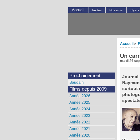
Accueil
Invités
Nos amis
Flyers
Accueil
F
>
Un car
mardi 24 se
Prochainement
Journal
Raymond 
Soudain
surtout 
Films depuis 2009
photogra
Année 2026
spectat
Année 2025
Année 2024
Année 2023
Année 2022
Année 2021
Année 2020