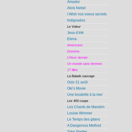
Amador
Aloïs Nebel
I Wish nos voeux secrets
Indignados
Le Voleur
Jeux d’été
Elena
Americano
Donoma
L’Hiver dernier
Un monde sans femmes
17 filles
La Balade sauvage
Oslo 31 août
Oki’s Movie
Une bouteille à la mer
Les 400 coups
Les Chants de Mandrin
Louise Wimmer
Le Temps des gitans
A Dangerous Method
Take Shelter