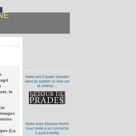
NE
r
Notre ami Claude Sabatier
agit
vient de publier un livre sur
n
le cinéma ...
ret, le
Car
 images
émoins
Notre amie Marlyse Perret
nous invite à un concert le
ages (La
5 août à Amilly