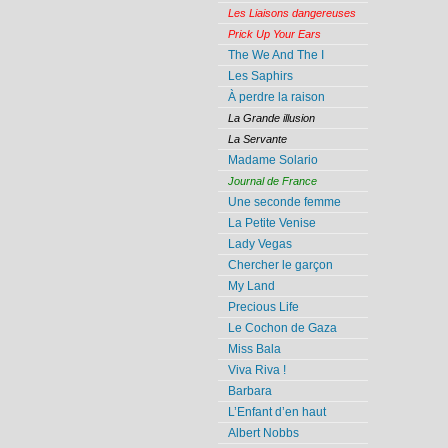
Les Liaisons dangereuses
Prick Up Your Ears
The We And The I
Les Saphirs
À perdre la raison
La Grande illusion
La Servante
Madame Solario
Journal de France
Une seconde femme
La Petite Venise
Lady Vegas
Chercher le garçon
My Land
Precious Life
Le Cochon de Gaza
Miss Bala
Viva Riva !
Barbara
L’Enfant d’en haut
Albert Nobbs