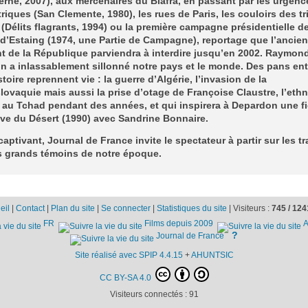
rne, 2007), aux mercenaires du Biafra, en passant par les urgenc
riques (San Clemente, 1980), les rues de Paris, les couloirs des t
 (Délits flagrants, 1994) ou la première campagne présidentielle de
d’Estaing (1974, une Partie de Campagne), reportage que l’ancien
t de la République parviendra à interdire jusqu’en 2002. Raymon
 a inlassablement sillonné notre pays et le monde. Des pans ent
stoire reprennent vie : la guerre d’Algérie, l’invasion de la
ovaquie mais aussi la prise d’otage de Françoise Claustre, l’eth
au Tchad pendant des années, et qui inspirera à Depardon une fi
ve du Désert (1990) avec Sandrine Bonnaire.
aptivant, Journal de France invite le spectateur à partir sur les t
s grands témoins de notre époque.
eil
|
Contact
|
Plan du site
|
Se connecter
|
Statistiques du site
|
Visiteurs :
745 /
124
FR
Films depuis 2009
A
?
Journal de France
Site réalisé avec SPIP 4.4.15
+
AHUNTSIC
CC BY-SA 4.0
Visiteurs connectés :
91