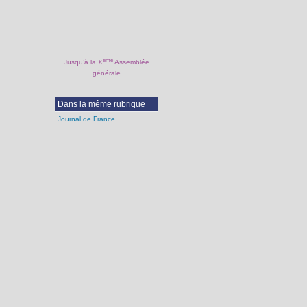
ème
Jusqu’à la X
Assemblée
générale
Dans la même rubrique
Journal de France