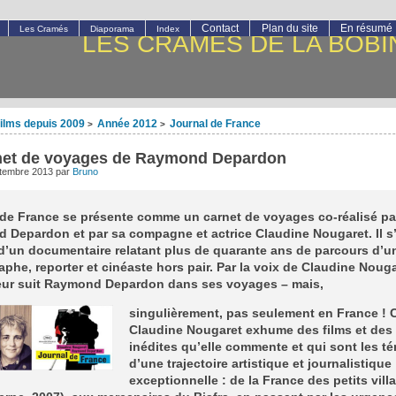
Contact
Plan du site
En résumé
Les Cramés
Diaporama
Index
LES CRAMÉS DE LA BOBI
ilms depuis 2009
Année 2012
Journal de France
>
>
net de voyages de Raymond Depardon
ptembre 2013
par
Bruno
 de France se présente comme un carnet de voyages co-réalisé pa
Depardon et par sa compagne et actrice Claudine Nougaret. Il s’
d’un documentaire relatant plus de quarante ans de parcours d’u
phe, reporter et cinéaste hors pair. Par la voix de Claudine Nouga
eur suit Raymond Depardon dans ses voyages – mais,
singulièrement, pas seulement en France ! 
Claudine Nougaret exhume des films et des
inédites qu’elle commente et qui sont les t
d’une trajectoire artistique et journalistique
exceptionnelle : de la France des petits vill