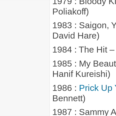
1979 : Bloody Ki
Poliakoff)
1983 : Saigon, Ye
David Hare)
1984 : The Hit – 
1985 : My Beauti
Hanif Kureishi)
1986 :
Prick Up 
Bennett)
1987 : Sammy A