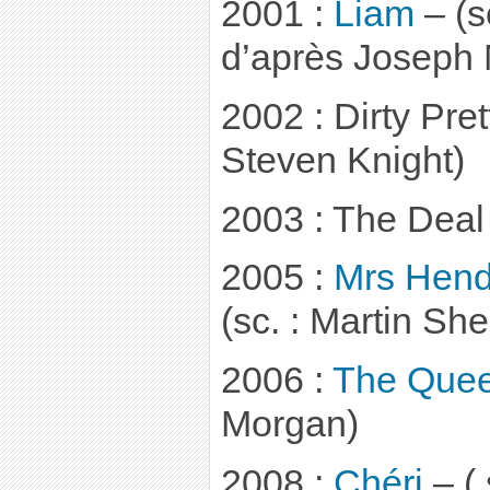
2001 :
Liam
– (s
d’après Joseph
2002 : Dirty Pret
Steven Knight)
2003 : The Deal 
2005 :
Mrs Hend
(sc. : Martin Sh
2006 :
The Que
Morgan)
2008 :
Chéri
– ( 