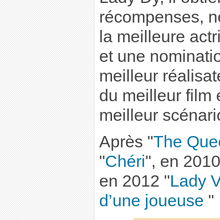
récompenses, n
la meilleure act
et une nominatio
meilleur réalisa
du meilleur film 
meilleur scénari
Après "
The Que
"
Chéri
", en 201
en 2012 "
Lady V
d’une joueuse
"