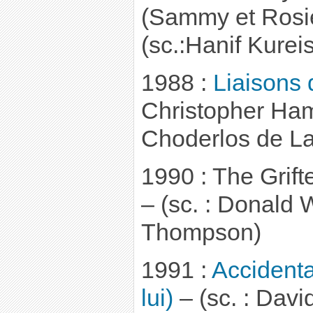
(Sammy et Rosie 
(sc.:Hanif Kureis
1988 :
Liaisons
Christopher Ha
Choderlos de La
1990 : The Grift
– (sc. : Donald 
Thompson)
1991 :
Accidenta
lui)
– (sc. : Dav