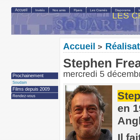
Accueil
Invités
Nos amis
Flyers
Les Cramés
Diaporama
LES C
Accueil
Réalisa
>
Stephen Fre
mercredi 5 décemb
Prochainement
Soudain
Films depuis 2009
Step
Rendez-vous
en 1
Angl
Il f