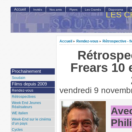
Accueil
Invités
Nos amis
Flyers
Les Cramés
Diaporama
LES C
Accueil
Rendez-vous
Rétrospective - f
>
>
Rétrospe
Frears 10
Prochainement
Soudain
Films depuis 2009
vendredi 9 novemb
Rendez-vous
Rétrospectives
Week End Jeunes
Réalisateurs
Avec
WE italien
Phil
Week-End sur le cinéma
d’un pays
Cycles