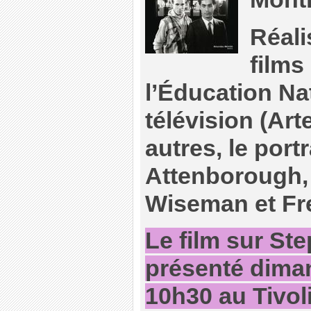
Réal
films
l’Éducation Nat
télévision (Arte
autres, le portr
Attenborough,
Wiseman et Fr
Le film sur St
présenté dima
10h30 au Tivoli