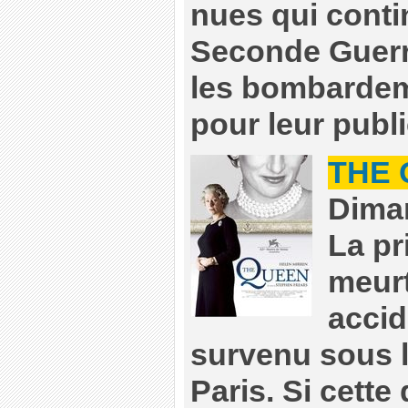
nues qui conti
Seconde Guerr
les bombardem
pour leur publ
THE
Diman
La pr
meurt
accid
survenu sous l
Paris. Si cette