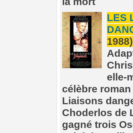
la mort
LES 
DAN
1988)
Adapt
Chri
elle
célèbre roman 
Liaisons dange
Choderlos de L
gagné trois O