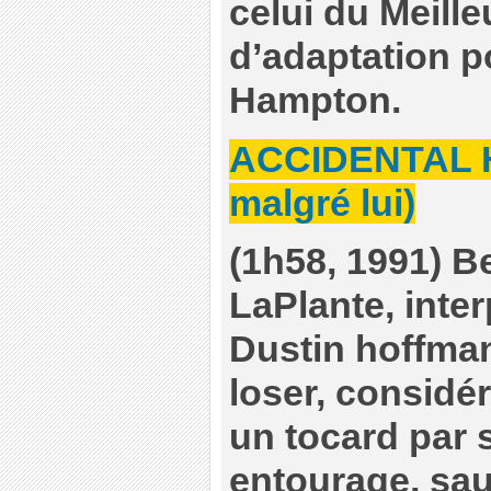
celui du Meill
d’adaptation p
Hampton.
ACCIDENTAL 
malgré lui)
(1h58, 1991) B
LaPlante, inter
Dustin hoffman
loser, consid
un tocard par 
entourage, sa