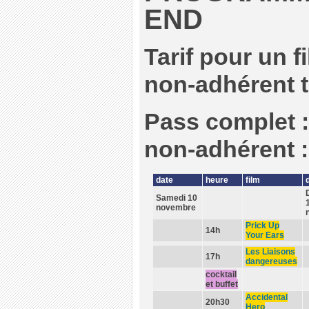
END
Tarif pour un f
non-adhérent t
Pass complet :
non-adhérent :
date
heure
film
Samedi 10
novembre
Prick Up
14h
Your Ears
Les Liaisons
17h
dangereuses
cocktail
et buffet
Accidental
20h30
Hero