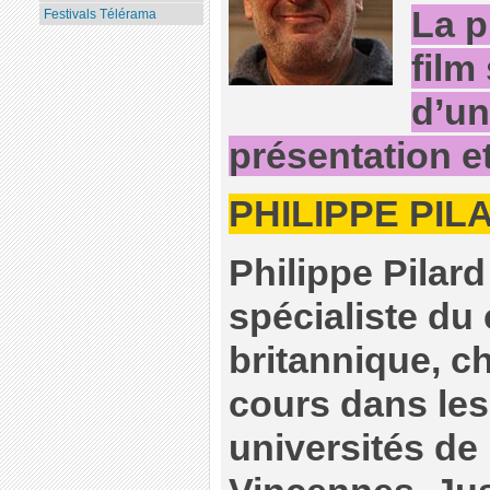
La p
Festivals Télérama
film
d’un
présentation et
PHILIPPE PIL
Philippe Pilard
spécialiste du
britannique, c
cours dans les
universités de