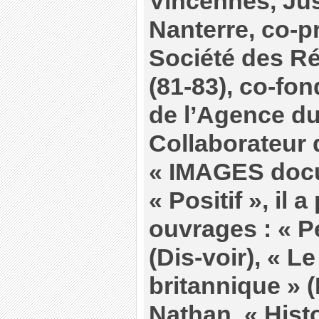
Vincennes, Jus
Nanterre, co-p
Société des Ré
(81-83), co-fon
de l’Agence du
Collaborateur 
« IMAGES docu
« Positif », il 
ouvrages : « P
(Dis-voir), « 
britannique » (
Nathan, « Hist