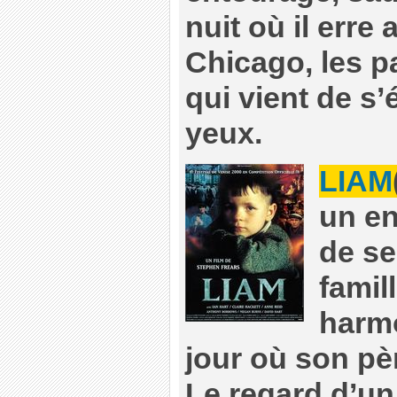
nuit où il erre
Chicago, les p
qui vient de s
yeux.
LIAM
un en
de se
famil
harm
jour où son pèr
Le regard d’un 