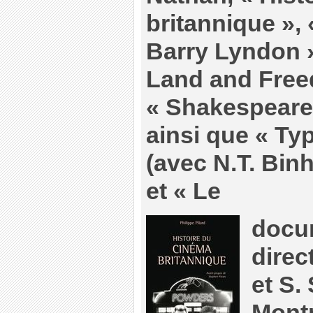
britannique », 
Barry Lyndon »
Land and Free
« Shakespeare
ainsi que « Typ
(avec N.T. Bin
et « Le
docu
direc
et S.
Montr