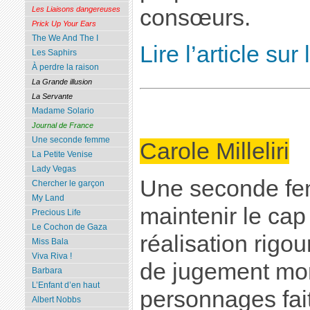
consœurs.
Les Liaisons dangereuses
Prick Up Your Ears
The We And The I
Lire l’article su
Les Saphirs
À perdre la raison
La Grande illusion
La Servante
Madame Solario
Journal de France
Une seconde femme
Carole Milleliri
La Petite Venise
Lady Vegas
Une seconde fe
Chercher le garçon
My Land
maintenir le ca
Precious Life
Le Cochon de Gaza
réalisation rigo
Miss Bala
Viva Riva !
de jugement mora
Barbara
L’Enfant d’en haut
personnages fait
Albert Nobbs