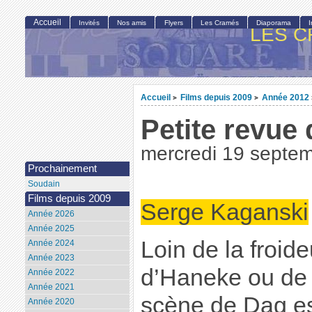
Accueil
Invités
Nos amis
Flyers
Les Cramés
Diaporama
LES C
Accueil
Films depuis 2009
Année 2012
>
>
Petite revue 
mercredi 19 septe
Prochainement
Soudain
Films depuis 2009
Serge Kaganski
Année 2026
Année 2025
Loin de la froide
Année 2024
Année 2023
d’Haneke ou de 
Année 2022
Année 2021
scène de Dag est
Année 2020