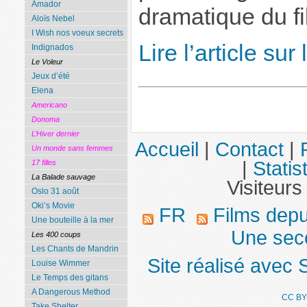
Amador
dramatique du fi
Aloïs Nebel
I Wish nos voeux secrets
Lire l’article sur 
Indignados
Le Voleur
Jeux d’été
Elena
Americano
Donoma
L’Hiver dernier
Accueil
|
Contact
|
Un monde sans femmes
|
Statis
17 filles
La Balade sauvage
Visiteurs
Oslo 31 août
Oki’s Movie
FR
Films dep
Une bouteille à la mer
Une sec
Les 400 coups
Les Chants de Mandrin
Site réalisé avec 
Louise Wimmer
Le Temps des gitans
A Dangerous Method
CC BY
Take Shelter