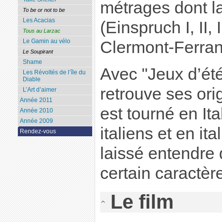
métrages dont l
To be or not to be
Les Acacias
(Einspruch I, II, 
Tous au Larzac
Le Gamin au vélo
Clermont-Ferran
Le Soupirant
Shame
Avec "Jeux d’ét
Les Révoltés de l’île du
Diable
retrouve ses orig
L’Art d’aimer
Année 2011
est tourné en It
Année 2010
Année 2009
italiens et en it
Rendez-vous
laissé entendre 
certain caractèr
Le film