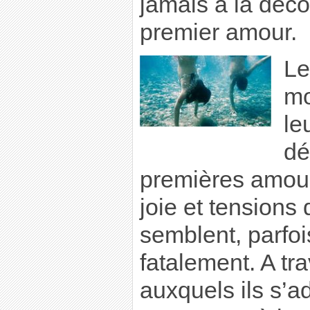
jamais à la déco
premier amour.
Le
mo
le
dé
premières amou
joie et tensions 
semblent, parfoi
fatalement. A tra
auxquels ils s’