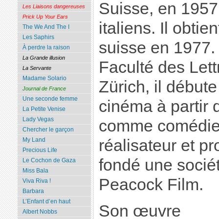
Suisse, en 1957
Les Liaisons dangereuses
Prick Up Your Ears
italiens. Il obtie
The We And The I
Les Saphirs
suisse en 1977.
À perdre la raison
La Grande illusion
Faculté des Lett
La Servante
Madame Solario
Zürich, il débute
Journal de France
Une seconde femme
cinéma à partir d
La Petite Venise
Lady Vegas
comme comédien
Chercher le garçon
My Land
réalisateur et pr
Precious Life
fondé une socié
Le Cochon de Gaza
Miss Bala
Peacock Film.
Viva Riva !
Barbara
L’Enfant d’en haut
Son œuvre
Albert Nobbs