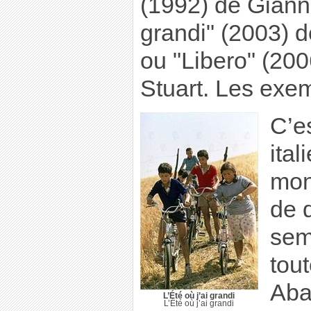
(1992) de Gianni
grandi" (2003) d
ou "Libero" (20
Stuart. Les exe
C’e
ita
mon
de 
sem
tout
Aba
L’Été où j’ai grandi
L’Été où j’ai grandi