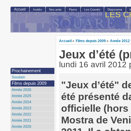
Accueil
Invités
Nos amis
Flyers
Les Cramés
Diaporama
LES C
Accueil
Films depuis 2009
Année 2012
>
>
Jeux d’été (p
lundi 16 avril 2012
Prochainement
Soudain
"Jeux d’été" d
Films depuis 2009
Année 2026
été présenté d
Année 2025
Année 2024
officielle (hor
Année 2023
Année 2022
Mostra de Ven
Année 2021
Année 2020