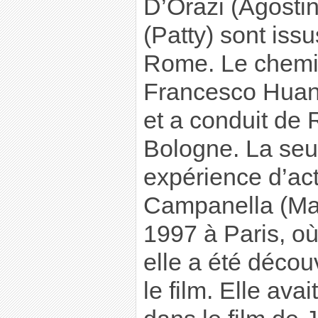
D’Orazi (Agostin
(Patty) sont iss
Rome. Le chemin
Francesco Huang
et a conduit de
Bologne. La seul
expérience d’act
Campanella (Mar
1997 à Paris, où 
elle a été décou
le film. Elle ava