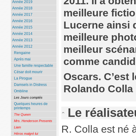
2011. Il a obte
Année 2019
Année 2018
meilleure ficti
Année 2017
Année 2016
Lucerne ainsi q
Année 2015
meilleure phot
Année 2014
Année 2013
meilleur scénari
Année 2012
Rengaine
comme candida
Après mai
Une famille respectable
César doit mourir
Oscars. C’est 
La Pirogue
Damsels in Distress
Rolando Colla
Ombline
Les Jours comptés
Quelques heures de
Le réalisate
printemps
The Queen
Mrs. Henderson Presents
R. Colla est né 
Liam
Héros malgré lui