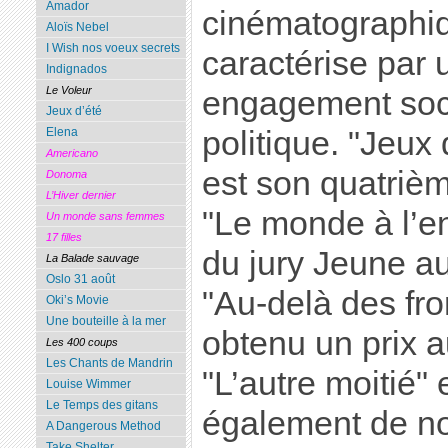
Amador
cinématographi
Aloïs Nebel
I Wish nos voeux secrets
caractérise par 
Indignados
Le Voleur
engagement soci
Jeux d’été
politique. "Jeux 
Elena
Americano
est son quatriè
Donoma
L’Hiver dernier
"Le monde à l’en
Un monde sans femmes
17 filles
du jury Jeune au
La Balade sauvage
Oslo 31 août
"Au-delà des fro
Oki’s Movie
Une bouteille à la mer
obtenu un prix a
Les 400 coups
Les Chants de Mandrin
"L’autre moitié" 
Louise Wimmer
Le Temps des gitans
également de n
A Dangerous Method
Take Shelter