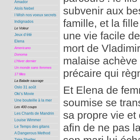
Amador
subvenir aux be
Aloïs Nebel
I Wish nos voeux secrets
famille, et la fi
Indignados
Le Voleur
une vie facile d
Jeux d’été
Elena
mort de Vladimir
Americano
Donoma
malaise achève d
L’Hiver dernier
Un monde sans femmes
précaire qui règ
17 filles
La Balade sauvage
Et Elena de fem
Oslo 31 août
Oki’s Movie
soumise se tran
Une bouteille à la mer
Les 400 coups
sa propre vie et 
Les Chants de Mandrin
Louise Wimmer
afin de ne pas la
Le Temps des gitans
A Dangerous Method
Take Shelter