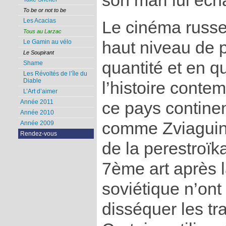
son mari lui éch
To be or not to be
Les Acacias
Le cinéma russe
Tous au Larzac
haut niveau de 
Le Gamin au vélo
Le Soupirant
quantité et en qu
Shame
Les Révoltés de l’île du
Diable
l’histoire conte
L’Art d’aimer
Année 2011
ce pays continen
Année 2010
comme Zviaguin
Année 2009
Rendez-vous
de la perestroïka
7ème art après l
soviétique n’ont
disséquer les tr