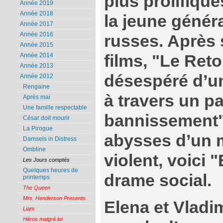
plus prolifiqu
Année 2019
Année 2018
la jeune génér
Année 2017
Année 2016
russes. Après
Année 2015
films, "Le Ret
Année 2014
Année 2013
désespéré d’un 
Année 2012
Rengaine
à travers un pa
Après mai
Une famille respectable
bannissement"
César doit mourir
La Pirogue
abysses d’un m
Damsels in Distress
Ombline
violent, voici 
Les Jours comptés
Quelques heures de
drame social.
printemps
The Queen
Mrs. Henderson Presents
Elena et Vladi
Liam
Héros malgré lui