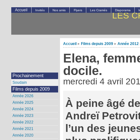
Accueil
Invités
Nos amis
Flyers
Les Cramés
Diaporama
LES C
Accueil
Films depuis 2009
Année 2012
>
>
Elena, femm
docile.
Prochainement
mercredi 4 avril 20
Soudain
Films depuis 2009
Année 2026
À peine âgé de 
Année 2025
Année 2024
Andreï Petrovi
Année 2023
Année 2022
l’un des jeunes
Année 2021
Année 2020