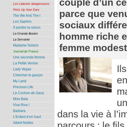
couple d’un ce
Les Liaisons dangereuses
Prick Up Your Ears
parce que venu
The We And The I
Les Saphirs
sociaux différe
À perdre la raison
homme riche et
La Grande illusion
La Servante
femme modeste
Madame Solario
Journal de France
Une seconde femme
La Petite Venise
Il
Lady Vegas
Chercher le garçon
en
My Land
Precious Life
ma
Le Cochon de Gaza
Miss Bala
un
Viva Riva !
dans la vie à l’
Barbara
L’Enfant d’en haut
parcours : le fil
Albert Nobbs