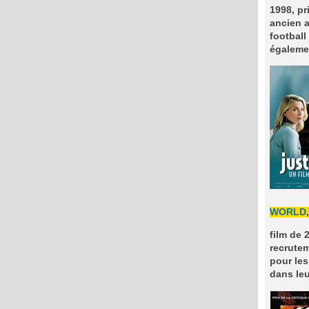
1998, pr
ancien a
football
égaleme
WORLD
film de 
recrutem
pour les
dans leu