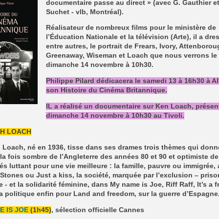
documentaire passe au direct » (avec G. Gauthier et
Suchet - vlb, Montréal).
Réalisateur de nombreux films pour le ministère de
l’Éducation Nationale et la télévision (Arte), il a dre
entre autres, le portrait de Frears, Ivory, Attenborou
Greenaway, Wiseman et Loach que nous verrons le
dimanche 14 novembre à 10h30.
Philippe Pilard dédicacera le samedi 13 à 16h30 à A
son Histoire du Cinéma Britannique.
IL a réalisé un documentaire sur Ken Loach, présen
dimanche 14 novembre à 10h30 au Tivoli.
H LOACH
 Loach, né en 1936, tisse dans ses drames trois thèmes qui donn
la fois sombre de l’Angleterre des années 80 et 90 et optimiste de
és luttant pour une vie meilleure : la famille, pauvre ou immigrée,
Stones ou Just a kiss, la société, marquée par l’exclusion – priso
- et la solidarité féminine, dans My name is Joe, Riff Raff, It’s a f
la politique enfin pour Land and freedom, sur la guerre d’Espagne
E IS JOE
(1h45)
, sélection officielle Cannes