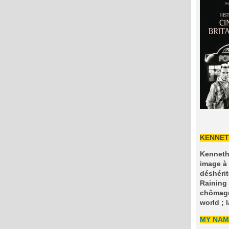
KENNET
Kenneth
image à 
déshérit
Raining 
chômage 
world ; 
MY NAM