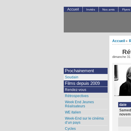
Accueil
Invités
Nos amis
Flyers
Accueil
R
>
Ré
dimanche 31
Prochainement
Soudain
Films depuis 2009
Rendez-vous
Rétrospectives
Week End Jeunes
date
Réalisateurs
Samed
WE italien
novem
Week-End sur le cinéma
d’un pays
Cycles