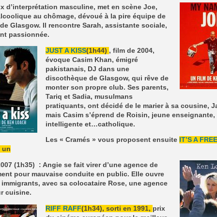
ix d’interprétation masculine, met en scène Joe,
lcoolique au chômage, dévoué à la pire équipe de
 de Glasgow. Il rencontre Sarah, assistante sociale,
nt passionnée.
JUST A KISS
(1h44)
, film de 2004,
évoque Casim Khan, émigré
pakistanais, DJ dans une
discothèque de Glasgow, qui rêve de
monter son propre club. Ses parents,
Tariq et Sadia, musulmans
pratiquants, ont décidé de le marier à sa cousine,
mais Casim s’éprend de Roisin, jeune enseignante, 
intelligente et…catholique.
Les « Cramés » vous proposent ensuite
IT’S A FRE
, un
2007 (1h35) : Angie se fait virer d’une agence de
ent pour mauvaise conduite en public. Elle ouvre
 immigrants, avec sa colocataire Rose, une agence
r cuisine.
RIFF RAFF
(1h34), sorti en 1991,
prix