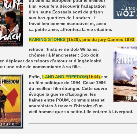
du cinéma européen pour le meilleur
film, vous fera découvrir l’adaptation
d’un jeune Écossais sorti de prison
aux bas quartiers de Londres : il
travaillera comme manœuvre et, avec
sa petite amie, affrontera la vie citadine.
RAINING STONES
(1h20), prix du jury Cannes 1993
,
retrace l’histoire de Bob Williams,
chômeur à Manchester : Bob doit
er, déployer des trésors d’amour et d’ingéniosité
er une robe de communiante à sa fille.
Enfin,
LAND AND FREEDOM
(1h44)
est
un film politique de 1994, César 1996
du meilleur film étranger. Cette œuvre
évoque la guerre d’Espagne, les
haines entre POUM, communistes et
anarchistes à travers l’histoire d’un
vieil homme que sa petite-fille enterre à Liverpool.