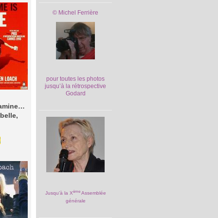
© Michel Ferrière
pour toutes les photos
jusqu’à la rétrospective
Godard
 Jamine…
belle,
E
ème
Jusqu’à la X
Assemblée
générale