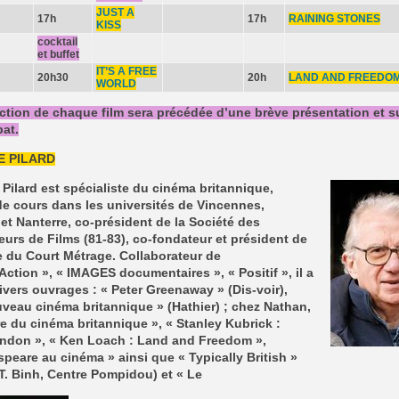
JUST A
17h
17h
RAINING STONES
KISS
cocktail
et buffet
IT’S A FREE
20h30
20h
LAND AND FREEDO
WORLD
ction de chaque film sera précédée d’une brève présentation et s
at.
E PILARD
 Pilard est spécialiste du cinéma britannique,
e cours dans les universités de Vincennes,
et Nanterre, co-président de la Société des
eurs de Films (81-83), co-fondateur et président de
 du Court Métrage. Collaborateur de
ction », « IMAGES documentaires », « Positif », il a
ivers ouvrages : « Peter Greenaway » (Dis-voir),
veau cinéma britannique » (Hathier) ; chez Nathan,
re du cinéma britannique », « Stanley Kubrick :
yndon », « Ken Loach : Land and Freedom »,
peare au cinéma » ainsi que « Typically British »
T. Binh, Centre Pompidou) et « Le