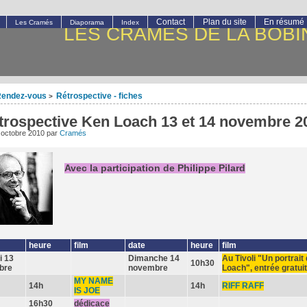
Contact
Plan du site
En résumé
Les Cramés
Diaporama
Index
LES CRAMÉS DE LA BOBI
endez-vous
Rétrospective - fiches
>
trospective Ken Loach 13 et 14 novembre 2
 octobre 2010
par
Cramés
Avec la participation de Philippe Pilard
heure
film
date
heure
film
i 13
Dimanche 14
Au Tivoli "Un portrait
10h30
bre
novembre
Loach", entrée gratui
MY NAME
14h
14h
RIFF RAFF
IS JOE
16h30
dédicace