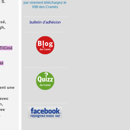
 S.
par virement
téléchargez le
RIB
des Cramés
ssé,
bulletin d’adhésion
gh,
lTiCiné
té
ent une
 avec
n,
ree
.