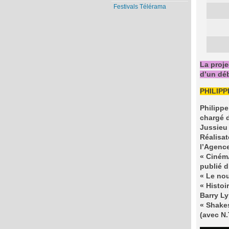
Festivals Télérama
La proje
d’un déb
PHILIPP
Philippe
chargé d
Jussieu 
Réalisat
l’Agence
« CinémA
publié d
« Le nou
« Histoi
Barry L
« Shakes
(avec N.