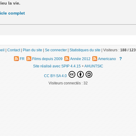
ieu la vie.
ticle complet
eil
|
Contact
|
Plan du site
|
Se connecter
|
Statistiques du site
|
Visiteurs :
188 /
123
?
FR
Films depuis 2009
Année 2012
Americano
Site réalisé avec SPIP 4.4.15
+
AHUNTSIC
CC BY-SA 4.0
Visiteurs connectés :
32