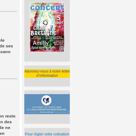
cle
 de ses
icano
Abonnez-vous à notre lettre
d’information
en reste
un des
de ne
 en
Pour régler votre cotisation