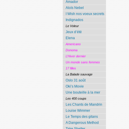
Amador
Aloïs Nebel
I Wish nos voeux secrets
Indignados
Le Voleur
Jeux d’été
Elena
Americano
Donoma
L’Hiver dernier
Un monde sans femmes
17 filles
La Balade sauvage
Oslo 31 août
Oki’s Movie
Une bouteille à la mer
Les 400 coups
Les Chants de Mandrin
Louise Wimmer
Le Temps des gitans
A Dangerous Method
Take Shelter