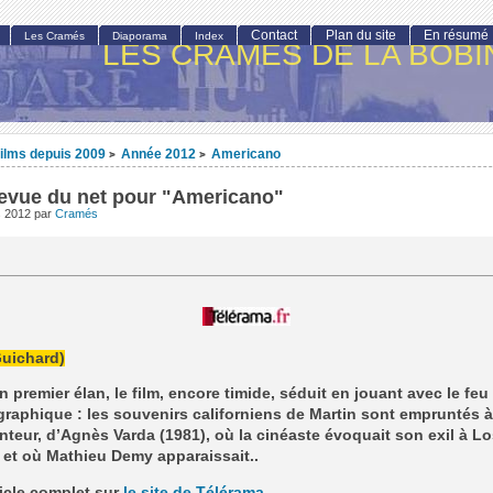
Contact
Plan du site
En résumé
Les Cramés
Diaporama
Index
LES CRAMÉS DE LA BOBI
ilms depuis 2009
Année 2012
Americano
>
>
revue du net pour "Americano"
s 2012
par
Cramés
Guichard)
 premier élan, le film, encore timide, séduit en jouant avec le feu
raphique : les souvenirs californiens de Martin sont empruntés à
eur, d’Agnès Varda (1981), où la cinéaste évoquait son exil à Lo
et où Mathieu Demy apparaissait..
rticle complet sur
le site de Télérama