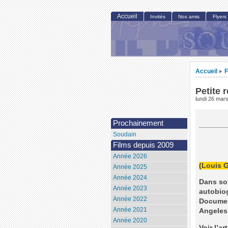
Accueil
Invités
Nos amis
Flyers
Accueil
F
>
Petite 
lundi 26 mar
Prochainement
Soudain
Films depuis 2009
Année 2026
(Louis 
Année 2025
Année 2024
Dans son
Année 2023
autobiog
Année 2022
Document
Année 2021
Angeles 
Année 2020
Voir l’a