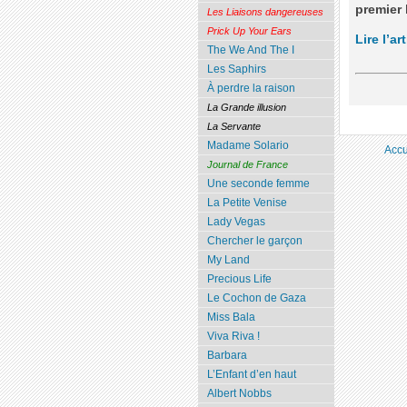
premier l
Les Liaisons dangereuses
Prick Up Your Ears
Lire l’ar
The We And The I
Les Saphirs
À perdre la raison
La Grande illusion
La Servante
Madame Solario
Accu
Journal de France
Une seconde femme
La Petite Venise
Lady Vegas
Chercher le garçon
My Land
Precious Life
Le Cochon de Gaza
Miss Bala
Viva Riva !
Barbara
L’Enfant d’en haut
Albert Nobbs