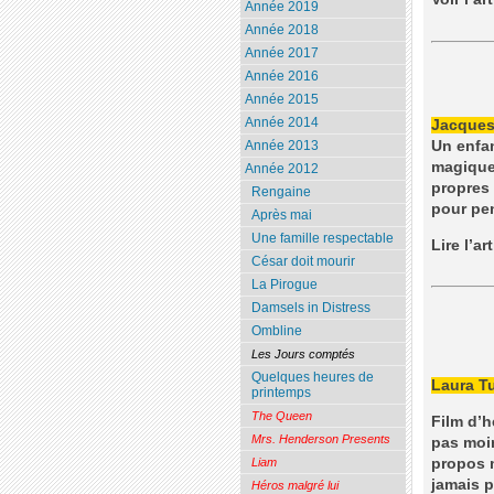
Année 2019
Année 2018
Année 2017
Année 2016
Année 2015
Année 2014
Jacque
Un enfan
Année 2013
magique 
Année 2012
propres 
Rengaine
pour pen
Après mai
Une famille respectable
Lire l’ar
César doit mourir
La Pirogue
Damsels in Distress
Ombline
Les Jours comptés
Quelques heures de
Laura Tu
printemps
The Queen
Film d’h
Mrs. Henderson Presents
pas moin
propos m
Liam
jamais p
Héros malgré lui