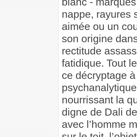
blanc - marques
nappe, rayures s
aimée ou un couvr
son origine dans 
rectitude assas
fatidique. Tout le
ce décryptage à l
psychanalytique
nourrissant la qu
digne de Dali de
avec l’homme ma
sur le toit, l’ob