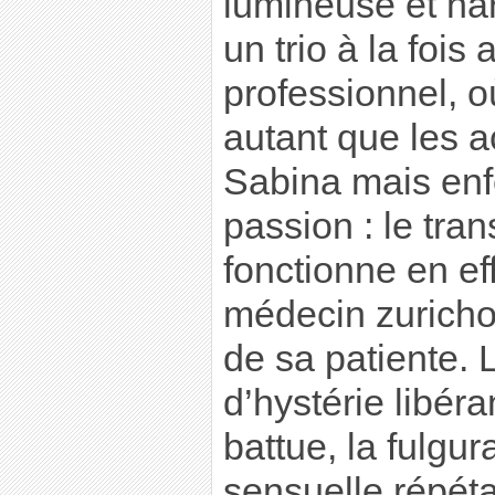
lumineuse et nar
un trio à la fois
professionnel, o
autant que les a
Sabina mais enf
passion : le trans
fonctionne en eff
médecin zurich
de sa patiente. 
d’hystérie libér
battue, la fulgu
sensuelle répéta