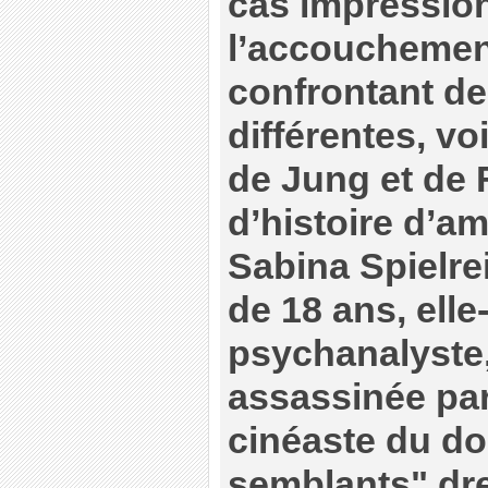
cas impression
l’accouchement
confrontant de
différentes, vo
de Jung et de 
d’histoire d’a
Sabina Spielre
de 18 ans, ell
psychanalyste
assassinée par 
cinéaste du do
semblants" dre