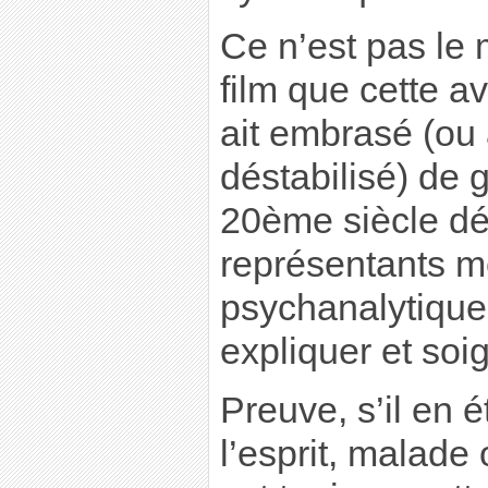
Ce n’est pas le
film que cette a
ait embrasé (ou 
déstabilisé) de 
20ème siècle déb
représentants m
psychanalytique 
expliquer et soi
Preuve, s’il en é
l’esprit, malade