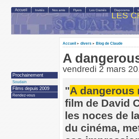
Accueil
Invités
Nos amis
Flyers
Les Cramés
Diaporama
LES C
Accueil
divers
Blog de Claude
>
>
A dangerou
vendredi 2 mars 2
Prochainement
Soudain
"
A dangerous
Films depuis 2009
Rendez-vous
film de David 
les noces de l
du cinéma, me