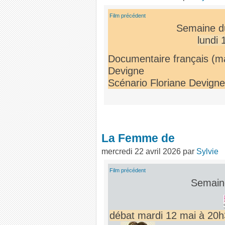
Film précédent
Semaine d
lundi
Documentaire français (m
Devigne
Scénario Floriane Devigne
La Femme de
mercredi 22 avril 2026
par
Sylvie
Film précédent
Semaine
débat mardi 12 mai à 20h