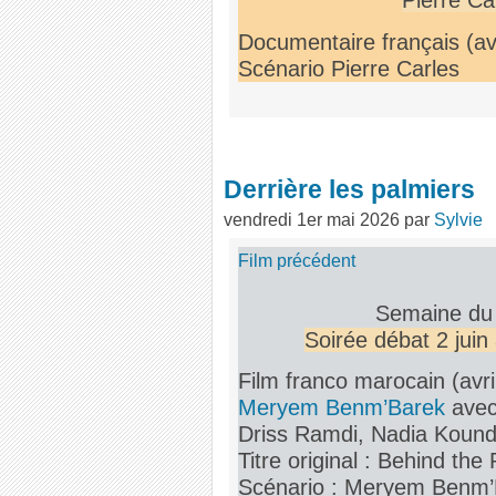
Pierre Ca
Documentaire français (av
Scénario Pierre Carles
Derrière les palmiers
vendredi 1er mai 2026
par
Sylvie
Film précédent
Semaine du 
Soirée débat 2 jui
Film franco marocain (avr
Meryem Benm’Barek
ave
Driss Ramdi, Nadia Koun
Titre original : Behind the
Scénario : Meryem Benm’B