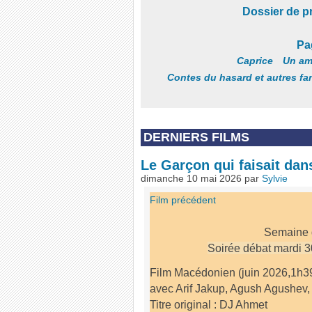
Dossier de p
Pa
Caprice
Un am
Contes du hasard et autres fan
DERNIERS FILMS
Le Garçon qui faisait dans
dimanche 10 mai 2026
par
Sylvie
Film précédent
Semaine d
Soirée débat mardi 3
Film Macédonien (juin 2026,1h3
avec Arif Jakup, Agush Agushev
Titre original : DJ Ahmet