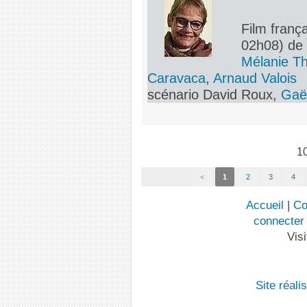
Film frança
02h08) d
Mélanie Th
Caravaca
,
Arnaud Valois
scénario David Roux,
Gaë
10
<
1
2
3
4
Accueil
|
Co
connecter
Visi
Site réal