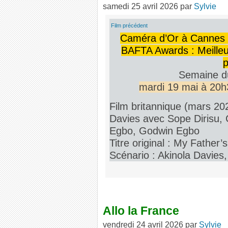
samedi 25 avril 2026
par
Sylvie
Film précédent
Caméra d’Or à Cannes -
BAFTA Awards : Meilleur
p
Semaine d
mardi 19 mai à 20h
Film britannique (mars 20
Davies avec Sope Dirisu, 
Egbo, Godwin Egbo
Titre original : My Father
Scénario : Akinola Davies
Allo la France
vendredi 24 avril 2026
par
Sylvie