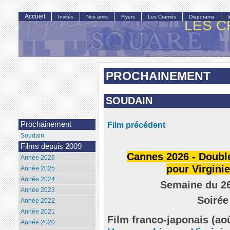
Accueil
Invités
Nos amis
Flyers
Les Cramés
Diaporama
LES C
PROCHAINEMENT
SOUDAIN
Film précédent
Prochainement
Soudain
Films depuis 2009
Cannes 2026 - Double
Année 2026
pour Virgini
Année 2025
Année 2024
Semaine du 26
Année 2023
Soirée
Année 2022
Année 2021
Film franco-japonais (ao
Année 2020