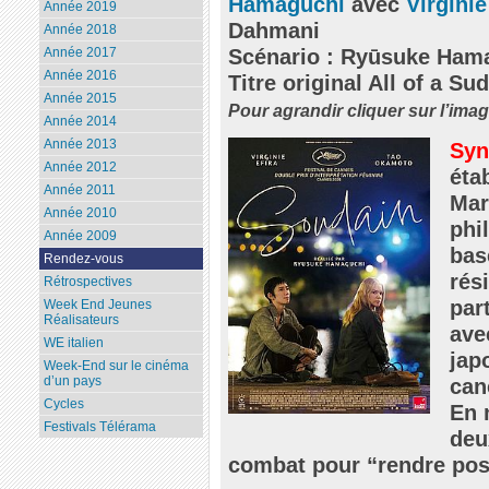
Hamaguchi
avec
Virginie
Année 2019
Dahmani
Année 2018
Scénario : Ryūsuke Ham
Année 2017
Année 2016
Titre original All of a Su
Année 2015
Pour agrandir cliquer sur l’ima
Année 2014
Année 2013
Syn
Année 2012
éta
Année 2011
Mar
Année 2010
phi
Année 2009
bas
Rendez-vous
rés
Rétrospectives
par
Week End Jeunes
Réalisateurs
ave
WE italien
jap
Week-End sur le cinéma
d’un pays
can
Cycles
En 
Festivals Télérama
deu
combat pour “rendre poss