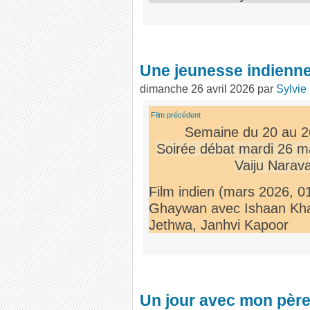
Une jeunesse indienn
dimanche 26 avril 2026
par
Sylvie
Film précédent
Semaine du 20 au 2
Soirée débat mardi 26 m
Vaiju Narav
Film indien (mars 2026, 0
Ghaywan avec Ishaan Khat
Jethwa, Janhvi Kapoor
Un jour avec mon pèr